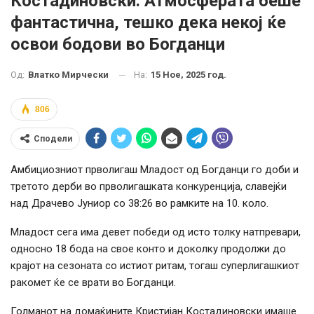
Костадиновски: Атмосферата беше
фантастична, тешко дека некој ќе
освои бодови во Богданци
На:
15 Ное, 2025 год.
Од:
Влатко Мирчески
806
Сподели
Амбициозниот прволигаш Младост од Богданци го доби и
третото дерби во прволигашката конкуренција, славејќи
над Драчево Јуниор со 38:26 во рамките на 10. коло.
Младост сега има девет победи од исто толку натпревари,
односно 18 бода на свое конто и доколку продолжи до
крајот на сезоната со истиот ритам, тогаш суперлигашкиот
ракомет ќе се врати во Богданци.
Голманот на домаќините Кристијан Костадиновски имаше