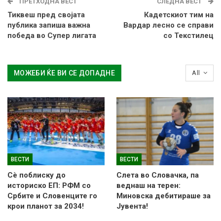
ПРЕТХОДНА ВЕСТ
СЛЕДНА ВЕСТ
Тиквеш пред својата
Кадетскиот тим на
публика запиша важна
Вардар лесно се справи
победа во Супер лигата
со Текстилец
МОЖЕБИ ЌЕ ВИ СЕ ДОПАДНЕ
All
ВЕСТИ
ВЕСТИ
Сè поблиску до
Слетa во Словачка, па
историско ЕП: РФМ со
веднаш на терен:
Србите и Словенците го
Миновска дебитираше за
крои планот за 2034!
Јувента!