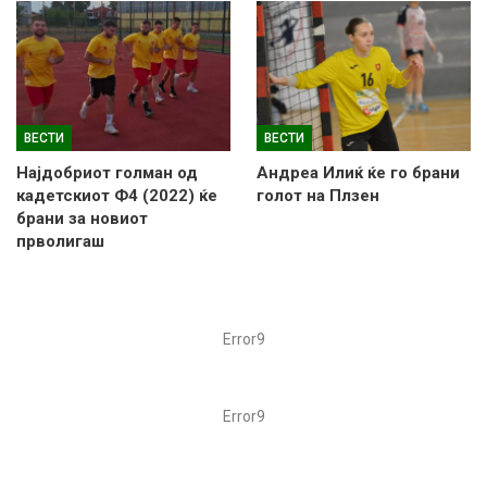
ВЕСТИ
ВЕСТИ
Најдобриот голман од
Андреа Илиќ ќе го брани
кадетскиот Ф4 (2022) ќе
голот на Плзен
брани за новиот
прволигаш
Error9
Error9