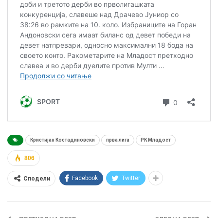
Кристијан Костадиновски
прва лига
РК Младост
806
Facebook
Twitter
Сподели