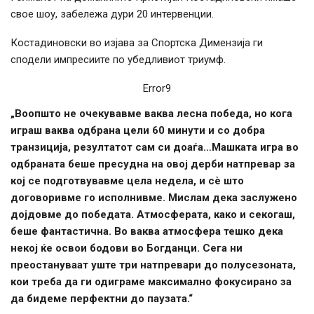
свое шоу, забележа дури 20 интервенции.
Костадиновски во изјава за Спортска Димензија ги
сподели импресиите по убедливиот триумф.
Error9
„Воопшто не очекувавме ваква лесна победа, но кога
играш ваква одбрана цели 60 минути и со добра
транзиција, резултатот сам си доаѓа…Машката игра во
одбраната беше пресудна на овој дерби натпревар за
кој се подготвувавме цела недела, и сè што
договоривме го исполнивме. Мислам дека заслужено
дојдовме до победата. Атмосферата, како и секогаш,
беше фантастична. Во ваква атмосфера тешко дека
некој ќе освои бодови во Богданци. Сега ни
преостануваат уште три натпревари до полусезоната,
кои треба да ги одиграме максимално фокусирано за
да бидеме перфектни до паузата.“