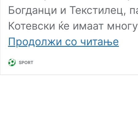
Богданци и Текстилец, п
Котевски ќе имаат многу
Џигерос
Продолжи со читање
и
Поповск
блескаа,
SPORT
Мулти
Есенс
го
доби
Вардар
Неготино