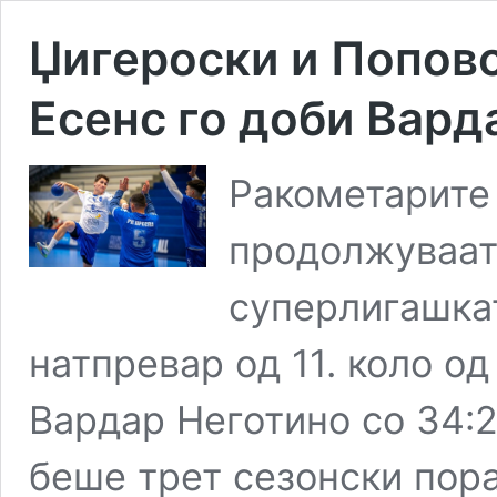
Џигероски и Поповс
Есенс го доби Вард
Ракометарите 
продолжуваат 
суперлигашкат
натпревар од 11. коло од
Вардар Неготино со 34:29
беше трет сезонски пора