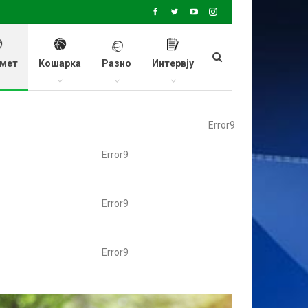
мет
Кошарка
Разно
Интервју
Error9
Error9
Error9
Error9