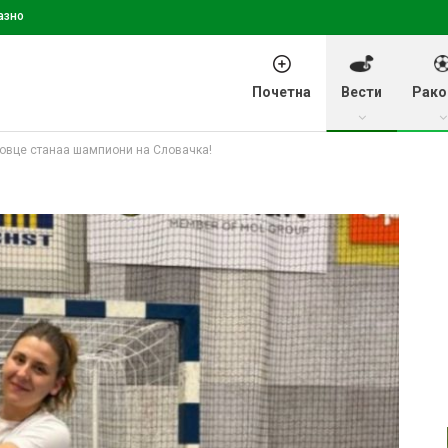
азно
Почетна
Вести
Рако
ловце станаа шампиони на Словачка!