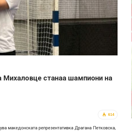
а Михаловце станаа шампиони на
614
пува македонската репрезентативка Драгана Петковска,