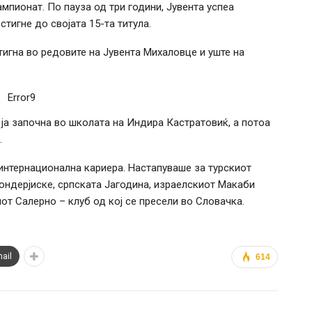
мпионат. По пауза од три години, Јувента успеа
тигне до својата 15-та титула.
игна во редовите на Јувента Михаловце и уште на
Error9
ја започна во школата на Индира Кастратовиќ, а потоа
.
интернационална кариера. Настапуваше за турскиот
ондерјиске, српската Јагодина, израелскиот Макаби
от Салерно – клуб од кој се пресели во Словачка.
ail
614