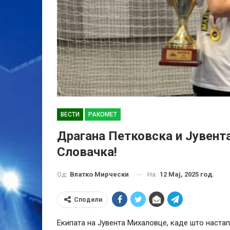
ВЕСТИ
РАКОМЕТ
Драгана Петковска и Јувент
Словачка!
На:
12 Мај, 2025 год.
Од:
Влатко Мирчески
Сподели
Екипата на Јувента Михаловце, каде што наста