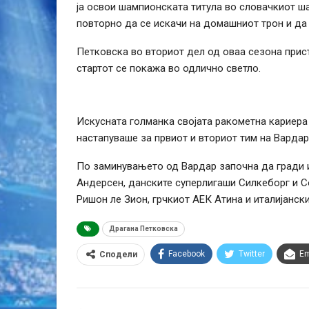
ја освои шампионската титула во словачкиот ша
повторно да се искачи на домашниот трон и да с
Петковска во вториот дел од оваа сезона прист
стартот се покажа во одлично светло.
Искусната голманка својата ракометна кариера 
настапуваше за првиот и вториот тим на Вардар
По заминувањето од Вардар започна да гради 
Андерсен, данските суперлигаши Силкеборг и С
Ришон ле Зион, грчкиот АЕК Атина и италијански
Драгана Петковска
Facebook
Twitter
Em
Сподели