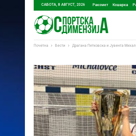
САБОТА, 8 АВГУСТ, 2026
Ракомет
Кошарка
Р
Почетна
Вести
Драгана Петковска и Јувента Миха