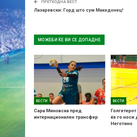
ПРЕТХОДНА ВЕСТ
Лазаревски: Горд што сум Македонец!
МОЖЕБИ ЌЕ ВИ СЕ ДОПАДНЕ
ВЕСТИ
ВЕСТИ
Сара Миновска пред
Голгетерот
интернационален трансфер
ќе го носи
Неготино