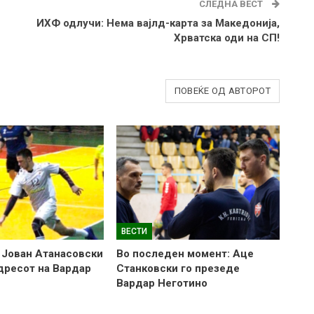
СЛЕДНА ВЕСТ
ИХФ одлучи: Нема вајлд-карта за Македонија,
Хрватска оди на СП!
ПОВЕЌЕ ОД АВТОРОТ
ВЕСТИ
 Јован Атанасовски
Во последен момент: Аце
 дресот на Вардар
Станковски го презеде
Вардар Неготино