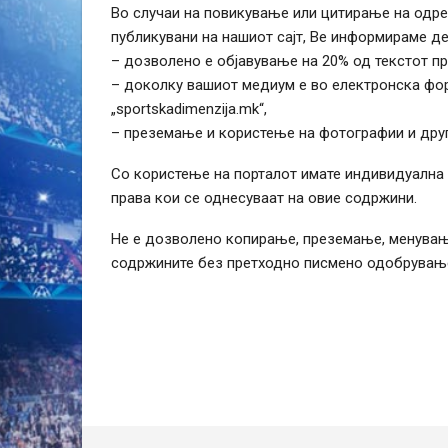
Во случаи на повикување или цитирање на одре
публикувани на нашиот сајт, Ве информираме де
– дозволено е објавување на 20% од текстот п
– доколку вашиот медиум е во електронска фор
„sportskadimenzija.mk“,
– преземање и користење на фотографии и други
Со користење на порталот имате индивидуална 
права кои се однесуваат на овие содржини.
Не е дозволено копирање, преземање, менување
содржините без претходно писмено одобрување