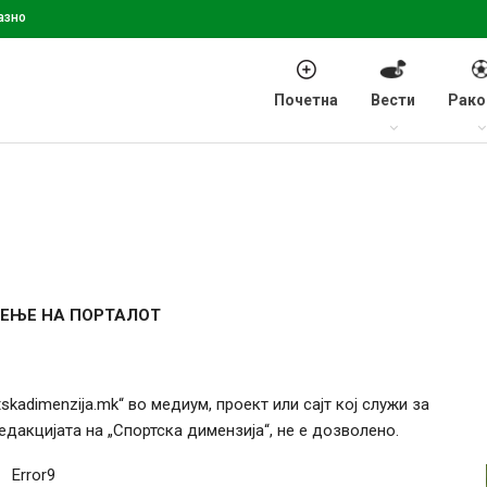
азно
Почетна
Вести
Рако
ЕЊЕ НА ПОРТАЛОТ
skadimenzija.mk“ во медиум, проект или сајт кој служи за
дакцијата на „Спортска димензија“, не е дозволено.
Error9