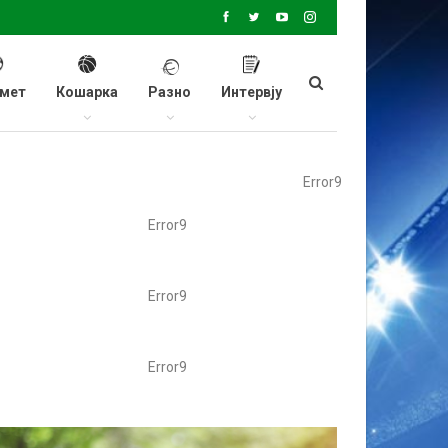
мет
Кошарка
Разно
Интервју
Error9
Error9
Error9
Error9