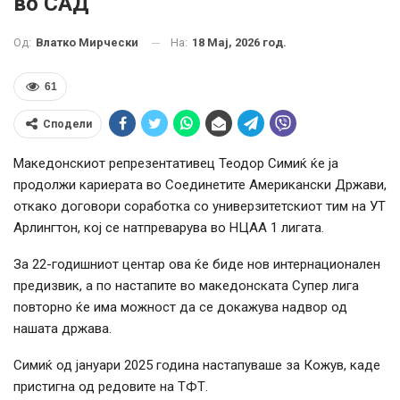
во САД
На:
18 Мај, 2026 год.
Од:
Влатко Мирчески
61
Сподели
Македонскиот репрезентативец Теодор Симиќ ќе ја
продолжи кариерата во Соединетите Американски Држави,
откако договори соработка со универзитетскиот тим на УТ
Арлингтон, кој се натпреварува во НЦАА 1 лигата.
За 22-годишниот центар ова ќе биде нов интернационален
предизвик, а по настапите во македонската Супер лига
повторно ќе има можност да се докажува надвор од
нашата држава.
Симиќ од јануари 2025 година настапуваше за Кожув, каде
пристигна од редовите на ТФТ.