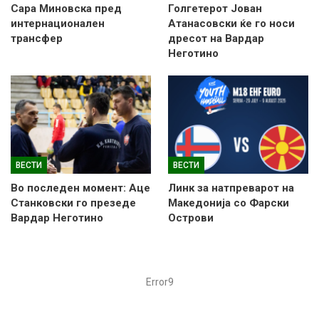
Сара Миновска пред
Голгетерот Јован
интернационален
Атанасовски ќе го носи
трансфер
дресот на Вардар
Неготино
ВЕСТИ
ВЕСТИ
Во последен момент: Аце
Линк за натпреварот на
Станковски го презеде
Македонија со Фарски
Вардар Неготино
Острови
Error9