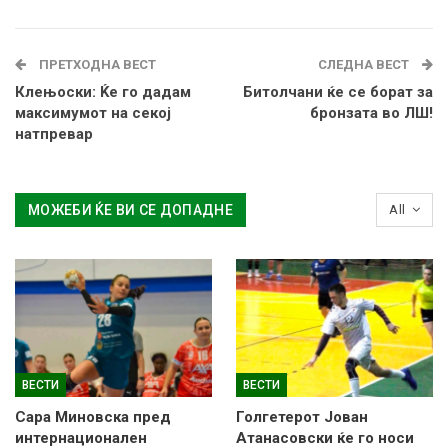
ПРЕТХОДНА ВЕСТ
СЛЕДНА ВЕСТ
Клењоски: Ќе го дадам
Битолчани ќе се борат за
максимумот на секој
бронзата во ЛШ!
натпревар
МОЖЕБИ ЌЕ ВИ СЕ ДОПАДНЕ
All
ВЕСТИ
ВЕСТИ
Сара Миновска пред
Голгетерот Јован
интернационален
Атанасовски ќе го носи