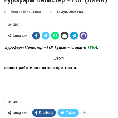
Еурофарм Пелистер – ГОГ (ЛИНК)
На:
14 Јун, 2025 год.
Од:
Влатко Мирчески
391
Сподели
Еурофарм Пелистер – ГОГ Гудме – гледајте
ТУКА
.
Error9
линкот работи со платена претплата.
391
Facebook
Twitter
Сподели