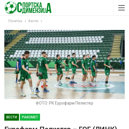
Почетна
Вести
ФОТО: РК Еурофарм Пелистер
ВЕСТИ
РАКОМЕТ