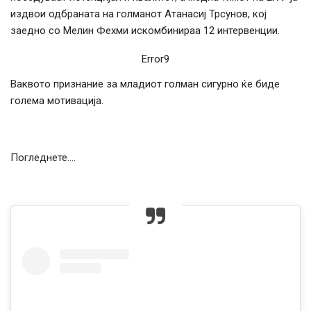
издвои одбраната на голманот Атанасиј Трсунов, кој
заедно со Мелин Фехми искомбинираа 12 интервенции.
Error9
Ваквото признание за младиот голман сигурно ќе биде
голема мотивација.
Погледнете….