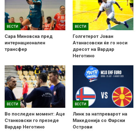
ВЕСТИ
ВЕСТИ
Сара Миновска пред
Голгетерот Јован
интернационален
Атанасовски ќе го носи
трансфер
дресот на Вардар
Неготино
ВЕСТИ
ВЕСТИ
Во последен момент: Аце
Линк за натпреварот на
Станковски го презеде
Македонија со Фарски
Вардар Неготино
Острови