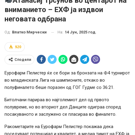
Атанасиј Трсунов во центарот на
вниманието – ЕХФ ја издвои
неговата одбрана
На:
14 Јун, 2025 год.
Од:
Влатко Мирчески
920
Сподели
Еурофарм Пелистер ќе се бори за бронзата на Ф4 турнирот
во младинската Лига на шампионите, откако во
полуфиналето беше поразен од ГОГ Гудме со 36:21.
Битолчани парираа во најголемиот дел од првото
полувреме, но во вториот дел Данците одиграа според
посакуваното и заслужено се пласираа во финалето.
Ракометарите на Еурофарм Пелистер покажаа дека
поседуваат потенцијал и квалитет, а медиа тимот на ЕХФ ја