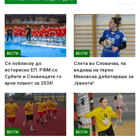
ВЕСТИ
ВЕСТИ
Сè поблиску до
Слетa во Словачка, па
историско ЕП: РФМ со
веднаш на терен:
Србите и Словенците го
Миновска дебитираше за
крои планот за 2034!
Јувента!
ВЕСТИ
ВЕСТИ