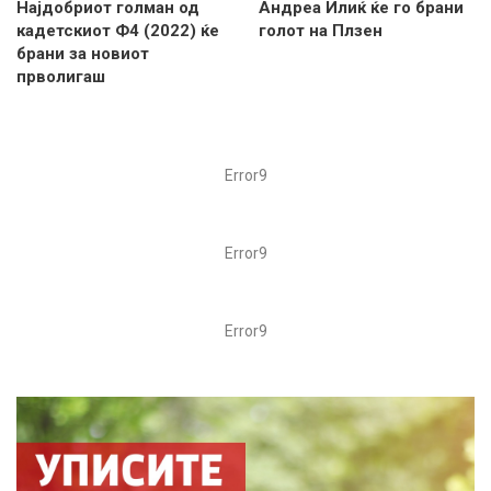
Најдобриот голман од
Андреа Илиќ ќе го брани
кадетскиот Ф4 (2022) ќе
голот на Плзен
брани за новиот
прволигаш
Error9
Error9
Error9