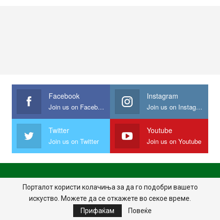
Facebook
Instagram
Join us on Facebook
Join us on Instagram
Twitter
Youtube
Join us on Twitter
Join us on Youtube
ПОЧЕТНА
ПОЛИТИКА НА ПРИВАТНОСТ
ИМПРЕСУМ
Порталот користи колачиња за да го подобри вашето
искуство. Можете да се откажете во секое време.
ПРАВИЛА НА КОРИСТЕЊЕ
Прифаќам
Повеќе