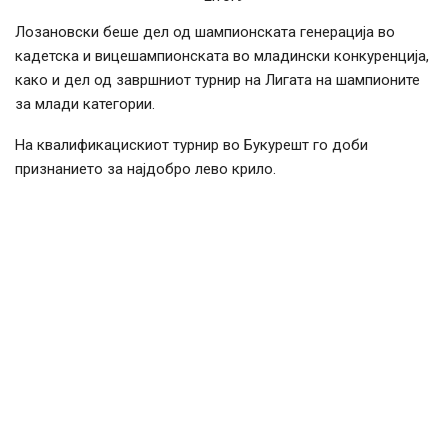
Лозановски беше дел од шампионската генерација во
кадетска и вицешампионската во младински конкуренција,
како и дел од завршниот турнир на Лигата на шампионите
за млади категории.
На квалификацискиот турнир во Букурешт го доби
признанието за најдобро лево крило.