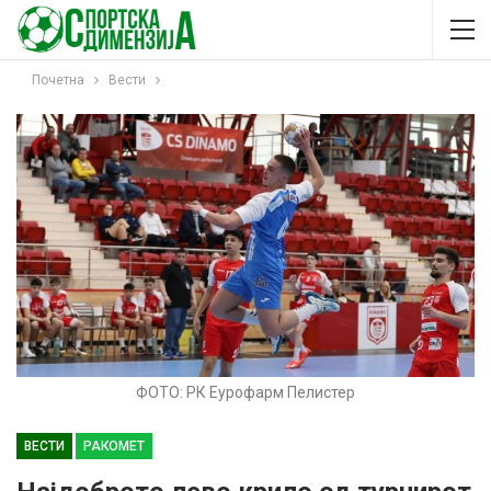
Почетна
Вести
ФОТО: РК Еурофарм Пелистер
ВЕСТИ
РАКОМЕТ