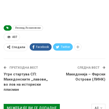
Леонид Лозановски
407
Facebook
Twitter
Сподели
ПРЕТХОДНА ВЕСТ
СЛЕДНА ВЕСТ
Утре стартува СП:
Македонија – Фарски
Македонските ,,лавови,,
Острови (ЛИНК)
во лов на историски
пласман
МОЖЕБИ ЌЕ ВИ СЕ ДОПАДНЕ
All