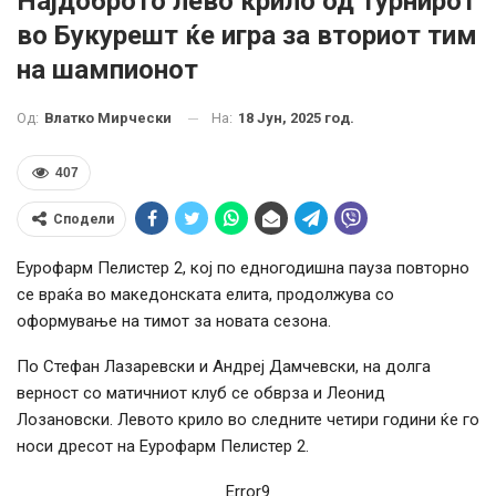
Најдоброто лево крило од турнирот
во Букурешт ќе игра за вториот тим
на шампионот
На:
18 Јун, 2025 год.
Од:
Влатко Мирчески
407
Сподели
Еурофарм Пелистер 2, кој по едногодишна пауза повторно
се враќа во македонската елита, продолжува со
оформување на тимот за новата сезона.
По Стефан Лазаревски и Андреј Дамчевски, на долга
верност со матичниот клуб се обврза и Леонид
Лозановски. Левото крило во следните четири години ќе го
носи дресот на Еурофарм Пелистер 2.
Error9