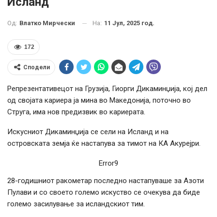
Исланд
На:
11 Јул, 2025 год.
Од:
Влатко Мирчески
172
Сподели
Репрезентативецот на Грузија, Гиорги Дикаминџија, кој дел
од својата кариера ја мина во Македонија, поточно во
Струга, има нов предизвик во кариерата.
Искусниот Дикаминџија се сели на Исланд и на
островската земја ќе настапува за тимот на КА Акурејри.
Error9
28-годишниот ракометар последно настапуваше за Азоти
Пулави и со своето големо искуство се очекува да биде
големо засилување за исландскиот тим.