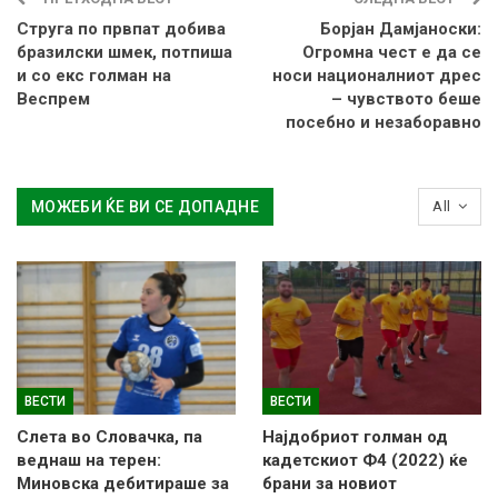
Струга по првпат добива
Борјан Дамјаноски:
бразилски шмек, потпиша
Огромна чест е да се
и со екс голман на
носи националниот дрес
Веспрем
– чувството беше
посебно и незаборавно
МОЖЕБИ ЌЕ ВИ СЕ ДОПАДНЕ
All
ВЕСТИ
ВЕСТИ
Слетa во Словачка, па
Најдобриот голман од
веднаш на терен:
кадетскиот Ф4 (2022) ќе
Миновска дебитираше за
брани за новиот