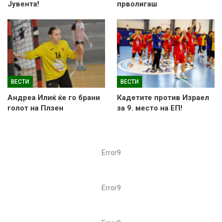
Јувента!
прволигаш
ВЕСТИ
ВЕСТИ
Андреа Илиќ ќе го брани
Кадетите против Израел
голот на Плзен
за 9. место на ЕП!
Error9
Error9