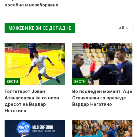
посебно и незаборавно
МОЖЕБИ ЌЕ ВИ СЕ ДОПАДНЕ
All
ВЕСТИ
ВЕСТИ
Голгетерот Јован
Во последен момент: Аце
Атанасовски ќе го носи
Станковски го презеде
дресот на Вардар
Вардар Неготино
Неготино