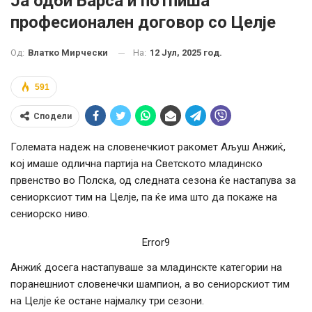
Ја одби Барса и потпиша
професионален договор со Целје
На:
12 Јул, 2025 год.
Од:
Влатко Мирчески
591
Сподели
Големата надеж на словенечкиот ракомет Аљуш Анжиќ,
кој имаше одлична партија на Светското младинско
првенство во Полска, од следната сезона ќе настапува за
сениорксиот тим на Целје, па ќе има што да покаже на
сениорско ниво.
Error9
Анжиќ досега настапуваше за младинскте категории на
поранешниот словенечки шампион, а во сениорскиот тим
на Целје ќе остане најмалку три сезони.