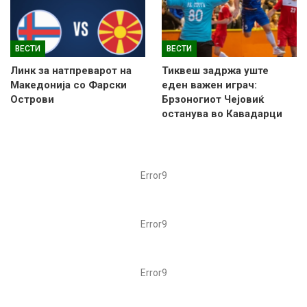
ВЕСТИ
ВЕСТИ
Линк за натпреварот на
Тиквеш задржа уште
Македонија со Фарски
еден важен играч:
Острови
Брзоногиот Чејовиќ
останува во Кавадарци
Error9
Error9
Error9