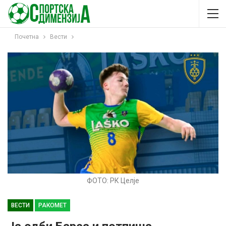
Почетна
Вести
ФОТО: РК Целје
ВЕСТИ
РАКОМЕТ