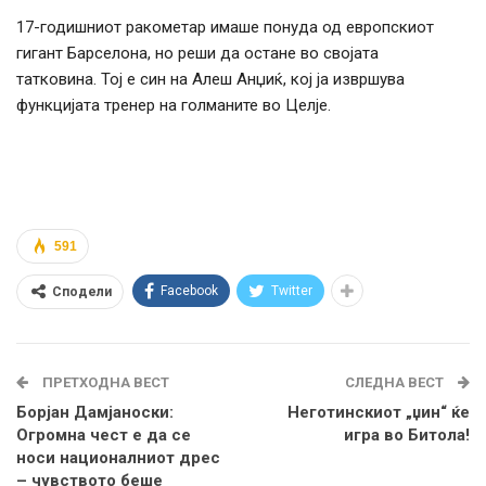
17-годишниот ракометар имаше понуда од европскиот
гигант Барселона, но реши да остане во својата
татковина. Тој е син на Алеш Анџиќ, кој ја извршува
функцијата тренер на голманите во Целје.
591
Facebook
Twitter
Сподели
ПРЕТХОДНА ВЕСТ
СЛЕДНА ВЕСТ
Борјан Дамјаноски:
Неготинскиот „џин“ ќе
Огромна чест е да се
игра во Битола!
носи националниот дрес
– чувството беше