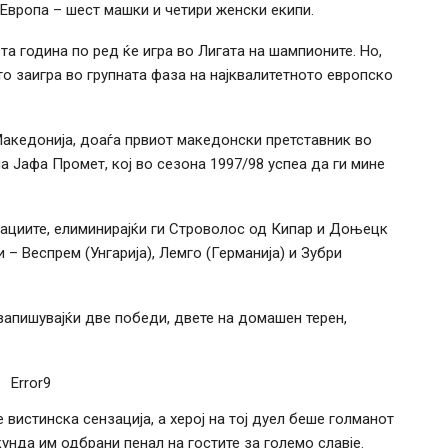
Европа – шест машки и четири женски екипи.
 година по ред ќе игра во Лигата на шампионите. Но,
о заигра во групната фаза на најквалитетното европско
Македонија, доаѓа првиот македонски претставник во
а Јафа Промет, кој во сезона 1997/98 успеа да ги мине
ациите, елиминирајќи ги Строволос од Кипар и Доњецк
 – Веспрем (Унгарија), Лемго (Германија) и Зубри
 запишувајќи две победи, двете на домашен терен,
Error9
истинска сензација, а херој на тој дуел беше голманот
унда им одбрани пенал на гостите за големо славје.