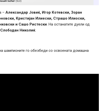
а –
Александар Јовиќ, Игор Котевски, Зоран
новски, Кристијан Илиески, Страшо Илиоски,
нковски и Сашо Ристески
. На останатите дуели од
 Слободан Николиќ
.
 на шампионите го обезбеди со освоената домашна