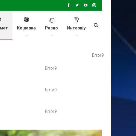
мет
Кошарка
Разно
Интервју
Error9
Error9
Error9
Error9