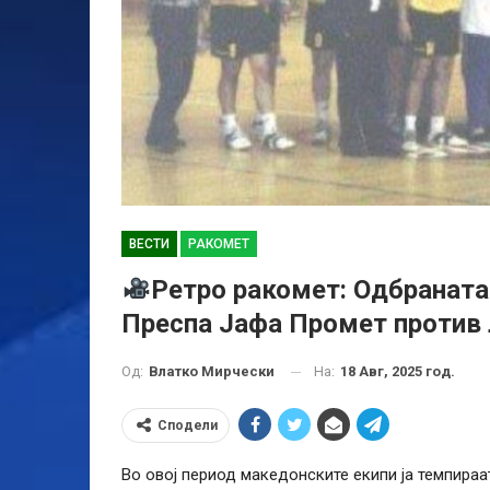
ВЕСТИ
РАКОМЕТ
Ретро ракомет: Одбраната 
Преспа Јафа Промет против
На:
18 Авг, 2025 год.
Од:
Влатко Мирчески
Сподели
Во овој период македонските екипи ја темпираа