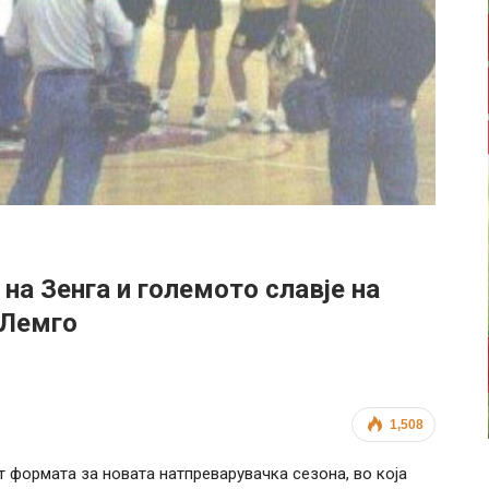
на Зенга и големото славје на
 Лемго
1,508
т формата за новата натпреварувачка сезона, во која