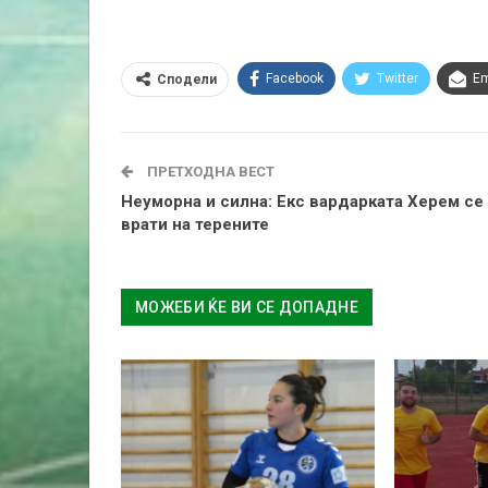
Facebook
Twitter
Em
Сподели
ПРЕТХОДНА ВЕСТ
Неуморна и силна: Екс вардарката Херем се
врати на терените
МОЖЕБИ ЌЕ ВИ СЕ ДОПАДНЕ