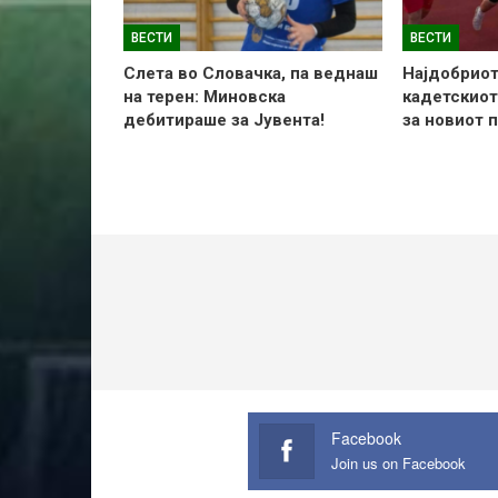
ВЕСТИ
ВЕСТИ
Слетa во Словачка, па веднаш
Најдобриот
на терен: Миновска
кадетскиот
дебитираше за Јувента!
за новиот 
Facebook
Join us on Facebook