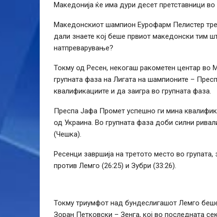
Македонија ќе има дури десет претставници во 
Македонскиот шампион Еурофарм Пелистер трета
дали знаете кој беше првиот македонски тим шт
натпреварување?
Токму од Ресен, некогаш ракометен центар во 
групната фаза на Лигата на шампионите – Пресп
квалификациите и да заигра во групната фаза.
Преспа Јафа Промет успешно ги мина квалифик
од Украина. Во групната фаза доби силни ривали
(Чешка).
Ресенци завршија на третото место во групата,
против Лемго (26:25) и Зубри (33:26).
Токму триумфот над бундеслигашот Лемго беше в
Зоран Петковски – Зенга, кој во последната сек