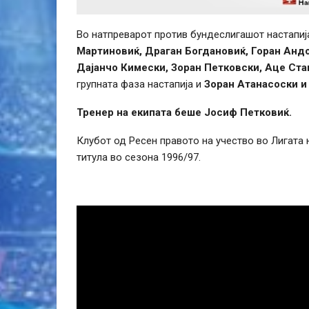
Во натпреварот против бундеслигашот настапиј
Мартиновиќ, Драган Богдановиќ, Горан Андо
Дајанчо Кимески, Зоран Петковски, Аце Ста
групната фаза настапија и
Зоран Атанасоски и
Тренер на екипата беше Јосиф Петковиќ.
Клубот од Ресен правото на учество во Лигата
титула во сезона 1996/97.