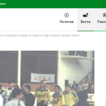
азно
Почетна
Вести
Рако
га и големото славје на Преспа Јафа Промет против Лемго