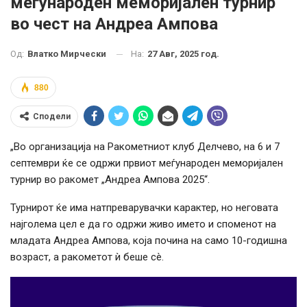
меѓународен меморијален турнир
во чест на Андреа Ампова
На:
27 Авг, 2025 год.
Од:
Влатко Мирчески
880
Сподели
„Во организација на Ракометниот клуб Делчево, на 6 и 7
септември ќе се одржи првиот меѓународен меморијален
турнир во ракомет „Андреа Ампова 2025“.
Турнирот ќе има натпреварувачки карактер, но неговата
најголема цел е да го одржи живо името и споменот на
младата Андреа Ампова, која почина на само 10-годишна
возраст, а ракометот ѝ беше сè.