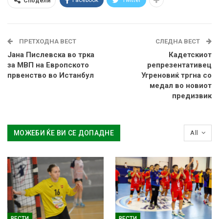
Facebook
Twitter
Сподели
ПРЕТХОДНА ВЕСТ
СЛЕДНА ВЕСТ
Јана Пислевска во трка
Кадетскиот
за МВП на Европското
репрезентативец
првенство во Истанбул
Угреновиќ тргна со
медал во новиот
предизвик
МОЖЕБИ ЌЕ ВИ СЕ ДОПАДНЕ
All
ВЕСТИ
ВЕСТИ