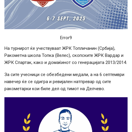
Error9
На турнирот ќе учествуваат ЖРК Топличанин (Србија),
Ракометна школа Топка (Велес), скопските ЖРК Вардар и
ЖРК Спартак, како и домаќинот со генерацијата 2013/2014.
За сите учесници се обезбедени медали, а на 6 септември
навечер ќе се одигра и ревијален натпревар од сите
ракометарки кои биле дел од тимот на Делчево.