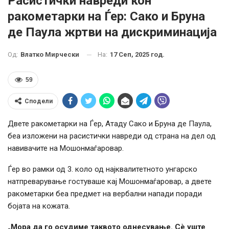
Расистички навреди кон
ракометарки на Ѓер: Сако и Бруна
де Паула жртви на дискриминација
На:
17 Сеп, 2025 год.
Од:
Влатко Мирчески
59
Сподели
Двете ракометарки на Ѓер, Атаду Сако и Бруна де Паула,
беа изложени на расистички навреди од страна на дел од
навивачите на Мошонмаѓаровар.
Ѓер во рамки од 3. коло од најквалитетното унгарско
натпреварување гостуваше кај Мошонмаѓаровар, а двете
ракометарки беа предмет на вербални напади поради
бојата на кожата.
„Мора да го осудиме таквото однесување. Сè уште