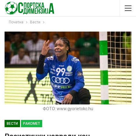
Почетна
Вести
ФОТО: www.gyorietokc.hu
ВЕСТИ
РАКОМЕТ