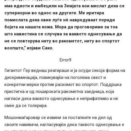
има идиоти и имбецили на Земјата кои мислат дека се
супериорни во однос на другите. Ме иритира
помислата дека овие луѓе нè навредуваат поради
бојата на нашата кожа. Мора да проговориме за тоа
што навистина се случува за ваквото однесување да
не се повторува ниту во ракометот, ниту во спортот
воопшто,“ изјави Сако.
Error9
Гигантот Ѓер веднаш реагираше и ја осуди секоја форма на
дискриминација, повикувајќи на поголема свест и
конкретни мерки против расизмот во спортот. Поддршка
пристигна и од пошироката ракометна заедница, која
нагласи дека ваквото однесување е неприфатливо и не
смее да се толерира.
Мошонмаѓаровар се извини за постапките на дел од
своите навивачи, нагласувајќи дека таквото однесување е