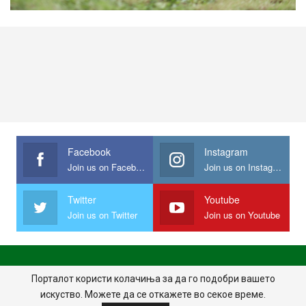
Facebook
Instagram
Join us on Facebook
Join us on Instagram
Twitter
Youtube
Join us on Twitter
Join us on Youtube
ПОЧЕТНА
ПОЛИТИКА НА ПРИВАТНОСТ
ИМПРЕСУМ
Порталот користи колачиња за да го подобри вашето
искуство. Можете да се откажете во секое време.
ПРАВИЛА НА КОРИСТЕЊЕ