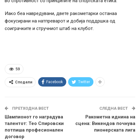
во спротивност со принципите на спортската етика.
Иако беа навредувани, двете ракометарки останаа
фокусирани на натпреварот и добија поддршка од
соиграчките и стручниот штаб на клубот.
59
Facebook
Twitter
Сподели
ПРЕТХОДНА ВЕСТ
СЛЕДНА ВЕСТ
Шампионот го наградува
Ракометна иднина на
талентот: Тео Спировски
сцена: Викендов почнува
потпиша професионален
пионерската лига
договор