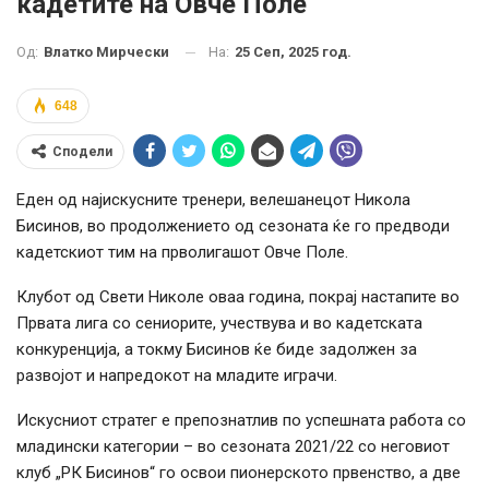
кадетите на Овче Поле
На:
25 Сеп, 2025 год.
Од:
Влатко Мирчески
648
Сподели
Еден од најискусните тренери, велешанецот Никола
Бисинов, во продолжението од сезоната ќе го предводи
кадетскиот тим на прволигашот Овче Поле.
Клубот од Свети Николе оваа година, покрај настапите во
Првата лига со сениорите, учествува и во кадетската
конкуренција, а токму Бисинов ќе биде задолжен за
развојот и напредокот на младите играчи.
Искусниот стратег е препознатлив по успешната работа со
младински категории – во сезоната 2021/22 со неговиот
клуб „РК Бисинов“ го освои пионерското првенство, а две