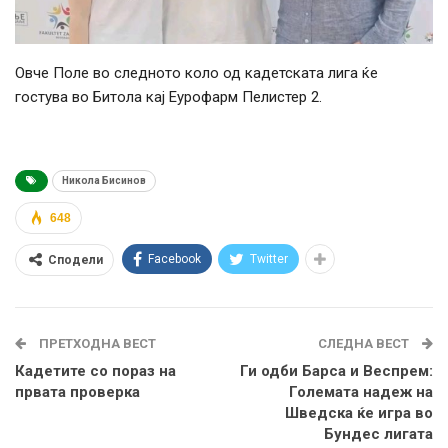
Овче Поле во следното коло од кадетската лига ќе
гостува во Битола кај Еурофарм Пелистер 2.
Никола Бисинов
648
Facebook
Twitter
Сподели
ПРЕТХОДНА ВЕСТ
СЛЕДНА ВЕСТ
Кадетите со пораз на
Ги одби Барса и Веспрем:
првата проверка
Големата надеж на
Шведска ќе игра во
Бундес лигата