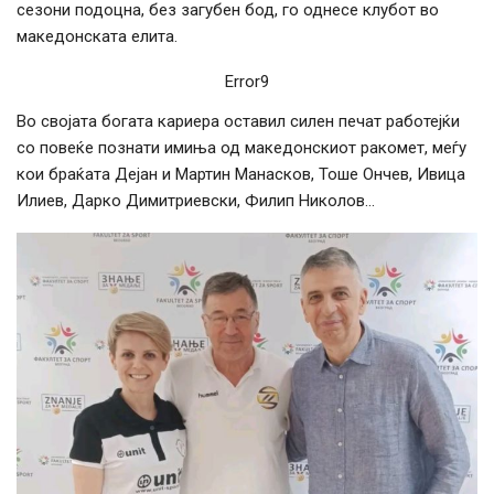
сезони подоцна, без загубен бод, го однесе клубот во
македонската елита.
Error9
Во својата богата кариера оставил силен печат работејќи
со повеќе познати имиња од македонскиот ракомет, меѓу
кои браќата Дејан и Мартин Манасков, Тоше Ончев, Ивица
Илиев, Дарко Димитриевски, Филип Николов…