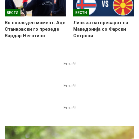
ВЕСТИ
ВЕСТИ
Во последен момент: Аце
Линк за натпреварот на
Станковски го презеде
Македонија со Фарски
Вардар Неготино
Острови
Error9
Error9
Error9