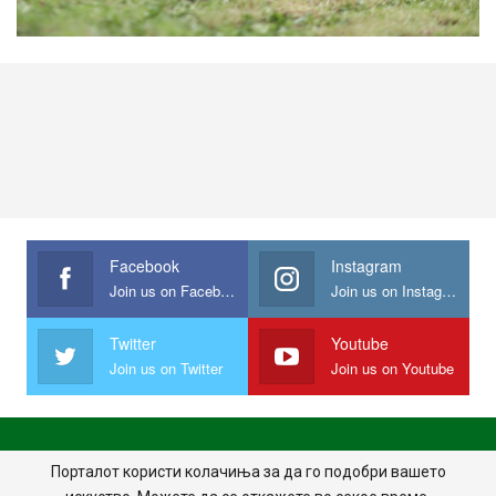
Facebook
Instagram
Join us on Facebook
Join us on Instagram
Twitter
Youtube
Join us on Twitter
Join us on Youtube
ПОЧЕТНА
ПОЛИТИКА НА ПРИВАТНОСТ
ИМПРЕСУМ
Порталот користи колачиња за да го подобри вашето