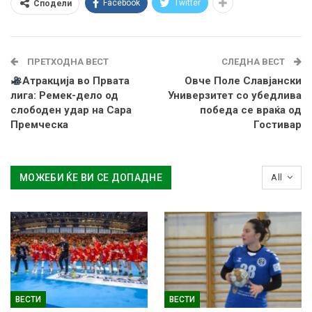
Facebook
Twitter
Сподели
ПРЕТХОДНА ВЕСТ
СЛЕДНА ВЕСТ
Атракција во Првата
Овче Поле Славјански
лига: Ремек-дело од
Универзитет со убедлива
слободен удар на Сара
победа се враќа од
Премческа
Гостивар
МОЖЕБИ ЌЕ ВИ СЕ ДОПАДНЕ
All
ВЕСТИ
ВЕСТИ