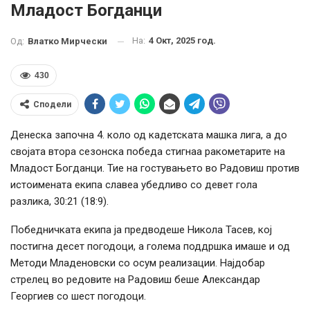
Младост Богданци
На:
4 Окт, 2025 год.
Од:
Влатко Мирчески
430
Сподели
Денеска започна 4. коло од кадетската машка лига, а до
својата втора сезонска победа стигнаа ракометарите на
Младост Богданци. Тие на гостувањето во Радовиш против
истоимената екипа славеа убедливо со девет гола
разлика, 30:21 (18:9).
Победничката екипа ја предводеше Никола Тасев, кој
постигна десет погодоци, а голема поддршка имаше и од
Методи Младеновски со осум реализации. Најдобар
стрелец во редовите на Радовиш беше Александар
Георгиев со шест погодоци.