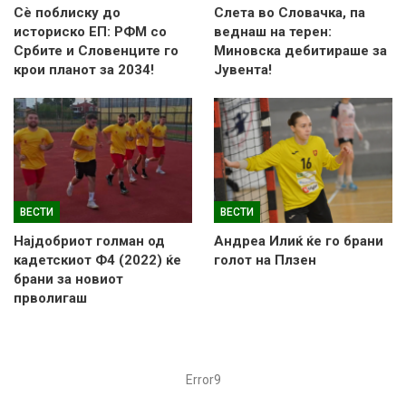
Сè поблиску до
Слетa во Словачка, па
историско ЕП: РФМ со
веднаш на терен:
Србите и Словенците го
Миновска дебитираше за
крои планот за 2034!
Јувента!
ВЕСТИ
ВЕСТИ
Најдобриот голман од
Андреа Илиќ ќе го брани
кадетскиот Ф4 (2022) ќе
голот на Плзен
брани за новиот
прволигаш
Error9