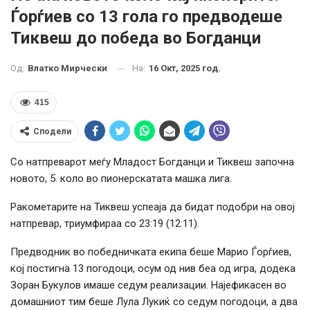
Ѓорѓиев со 13 гола го предводеше
Тиквеш до победа во Богданци
На:
16 Окт, 2025 год.
Од:
Влатко Мирчески
415
Сподели
Со натпреварот меѓу Младост Богданци и Тиквеш започна
новото, 5. коло во пионерскатата машка лига.
Ракометарите на Тиквеш успеаја да бидат подобри на овој
натпревар, триумфираа со 23:19 (12:11).
Предводник во победничката екипа беше Марио Ѓорѓиев,
кој постигна 13 погодоци, осум од нив беа од игра, додека
Зоран Букулов имаше седум реализации. Најефикасен во
домашниот тим беше Лула Лукиќ со седум погодоци, а два