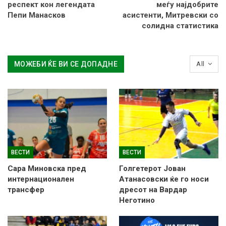
респект кон легендата
меѓу најдобрите
Пепи Манасков
асистенти, Митревски со
солидна статистика
МОЖЕБИ ЌЕ ВИ СЕ ДОПАДНЕ
All
ВЕСТИ
ВЕСТИ
Сара Миновска пред
Голгетерот Јован
интернационален
Атанасовски ќе го носи
трансфер
дресот на Вардар
Неготино