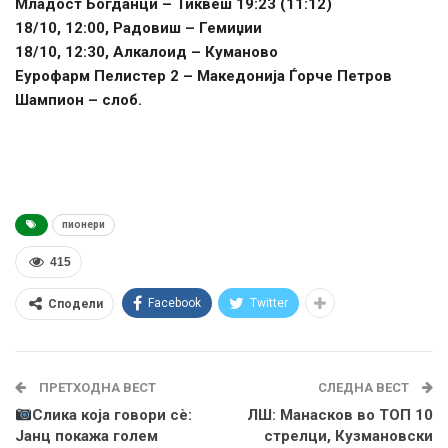
Младост Богданци – Тиквеш 19:23 (11:12)
18/10, 12:00, Радовиш – Гемиџии
18/10, 12:30, Алкалоид – Куманово
Еурофарм Пелистер 2 – Македонија Ѓорче Петров
Шампион – слоб.
пионери
415
Facebook
Twitter
Сподели
ПРЕТХОДНА ВЕСТ
СЛЕДНА ВЕСТ
Слика која говори сè:
ЛШ: Манасков во ТОП 10
Јанц покажа голем
стрелци, Кузмановски