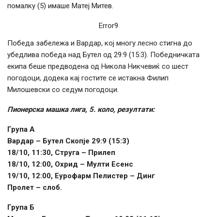
помалку (5) имаше Матеј Митев.
Error9
Победа забележа и Вардар, кој многу лесно стигна до
убедлива победа над Бутел од 29:9 (15:3). Победничката
екипа беше предводена од Никола Никчевиќ со шест
погодоци, додека кај гостите се истакна Филип
Милошевски со седум погодоци.
Пионерска машка лига, 5. коло, резултати:
Група А
Вардар – Бутел Скопје 29:9 (15:3)
18/10, 11:30, Струга – Прилеп
18/10, 12:00, Охрид – Мулти Есенс
19/10, 12:00, Еурофарм Пелистер – Динг
Пролет – слоб.
Група Б