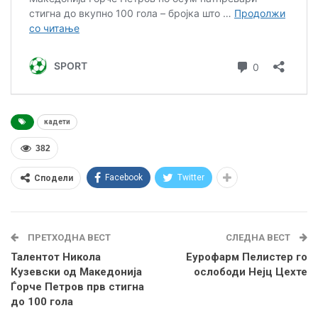
кадети
382
Facebook
Twitter
Сподели
ПРЕТХОДНА ВЕСТ
СЛЕДНА ВЕСТ
Талентот Никола
Еурофарм Пелистер го
Кузевски од Македонија
ослободи Нејц Цехте
Ѓорче Петров прв стигна
до 100 гола