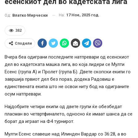
есенскиот дел во кадетската лига
На:
17 Ное, 2025 год.
Од:
Влатко Мирчески
382
Сподели
Вчера беа одиграни последните натпревари од есенскиот
дел во кадетската машка лига, во која лидери се Мулти
Есенс (група А) и Пролет (група Б). Двете скопски екипи го
завршија првиот дел без пораз, додека Радовиш е
единствената екипа што не освои ниту бод на одиграните
осум натпревари.
Најдобрите четири екипи од двете групи ќе обезбедат
пласман во четвртфиналето, односно ќе имаат шанса да се
борат да играат на Ф4 турнирот.
Мулти Есенс славеше над Илинден Вардар со 36:28, а во