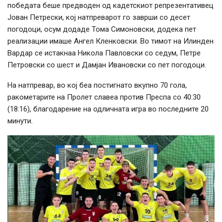
победата беше предводен од кадетскиот репрезентативец
Јован Петрески, кој натпреварот го заврши со десет
погодоци, осум додаде Тома Симоновски, додека пет
реализации имаше Ангел Кленковски. Во тимот на Илинден
Вардар се истакнаа Никола Павловски со седум, Петре
Петровски со шест и Дамјан Ивановски со пет погодоци.
На натпревар, во кој беа постигнато вкупно 70 гола,
ракометарите на Пролет славеа против Преспа со 40:30
(18:16), благодарение на одличната игра во последните 20
минути.