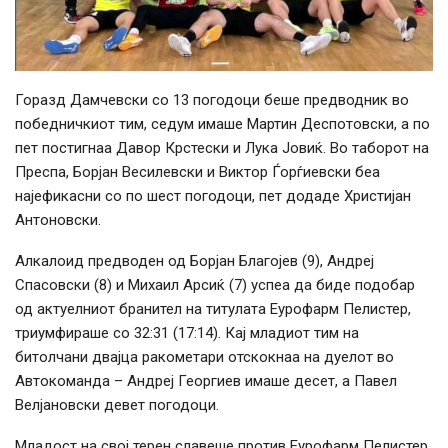
Горазд Дамчевски со 13 погодоци беше предводник во
победничкиот тим, седум имаше Мартин Деспотовски, а по
пет постигнаа Давор Крстески и Лука Јовиќ. Во таборот на
Преспа, Борјан Весилевски и Виктор Ѓорѓиевски беа
најефикасни со по шест погодоци, пет додаде Христијан
Антоновски.
Алкалоид предводен од Борјан Благојев (9), Андреј
Спасовски (8) и Михаил Арсиќ (7) успеа да биде подобар
од актуелниот бранител на титулата Еурофарм Пелистер,
триумфираше со 32:31 (17:14). Кај младиот тим на
битолчани двајца ракометари отскокнаа на дуелот во
Автокоманда – Андреј Георгиев имаше десет, а Павел
Велјановски девет погодоци.
Младост на свој терен славеше против Еурофарм Пелистер