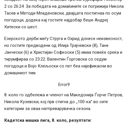
2 со 26:24. За победата на домаќините се погрижија Никола
Тасев и Методи Младеновски, двајцата постигнаа по осум
погодоци, додека кај гостите најдобар беше Андреј
Китески со шест.
Езерското дерби меѓу Струга и Охрид донесе неизвесност,
но гостите предводени од Илија Трајчевски (8), Тане
Јанчески (6) и Христијан Софкоски (5) имаа повеќе среќа и
тирумфираа со 23:22. Валентин Ѓорговски со седум
погодоци и Војо Клељоски со пет беа најефикасни во
домашниот тим.
Error9
8. коло го одбележа и членот на Македонија Ѓорче Петров,
Никола Кузевски, кој прв стигна до ,,100-ка” во сите
категории за оваа натпреварувачка сезона.
Кадетска машка лига, 8. коло, резултати: