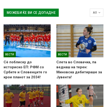
МОЖЕБИ ЌЕ ВИ СЕ ДОПАДНЕ
All
ВЕСТИ
ВЕСТИ
Сè поблиску до
Слетa во Словачка, па
историско ЕП: РФМ со
веднаш на терен:
Србите и Словенците го
Миновска дебитираше за
крои планот за 2034!
Јувента!