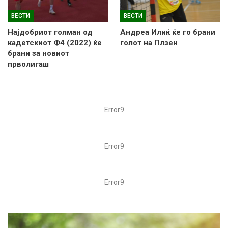
ВЕСТИ
ВЕСТИ
Најдобриот голман од
Андреа Илиќ ќе го брани
кадетскиот Ф4 (2022) ќе
голот на Плзен
брани за новиот
прволигаш
Error9
Error9
Error9