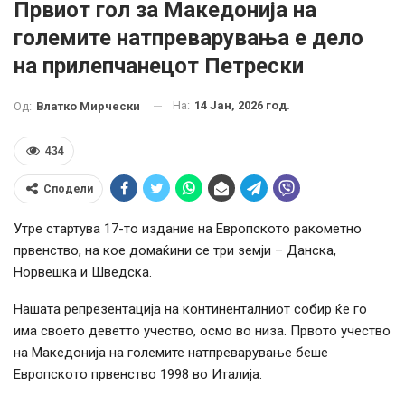
Првиот гол за Македонија на
големите натпреварувања е дело
на прилепчанецот Петрески
На:
14 Јан, 2026 год.
Од:
Влатко Мирчески
434
Сподели
Утре стартува 17-то издание на Европското ракометно
првенство, на кое домаќини се три земји – Данска,
Норвешка и Шведска.
Нашата репрезентација на континенталниот собир ќе го
има своето деветто учество, осмо во низа. Првото учество
на Македонија на големите натпреварување беше
Европското првенство 1998 во Италија.