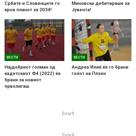
Србите и Словенците го
Миновска дебитираше за
крои планот за 2034!
Јувента!
ВЕСТИ
ВЕСТИ
Најдобриот голман од
Андреа Илиќ ќе го брани
кадетскиот Ф4 (2022) ќе
голот на Плзен
брани за новиот
прволигаш
Error9
Error9