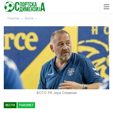
Почетна
Вести
ФОТО: РК Јере Олимпик
ВЕСТИ
РАКОМЕТ