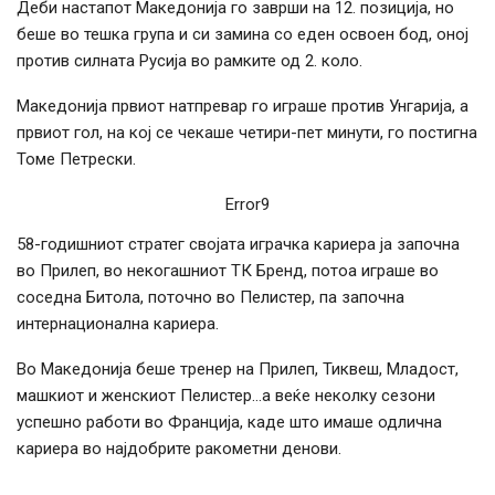
Деби настапот Македонија го заврши на 12. позиција, но
беше во тешка група и си замина со еден освоен бод, оној
против силната Русија во рамките од 2. коло.
Македонија првиот натпревар го играше против Унгарија, а
првиот гол, на кој се чекаше четири-пет минути, го постигна
Томе Петрески.
Error9
58-годишниот стратег својата играчка кариера ја започна
во Прилеп, во некогашниот ТК Бренд, потоа играше во
соседна Битола, поточно во Пелистер, па започна
интернационална кариера.
Во Македонија беше тренер на Прилеп, Тиквеш, Младост,
машкиот и женскиот Пелистер…а веќе неколку сезони
успешно работи во Франција, каде што имаше одлична
кариера во најдобрите ракометни денови.