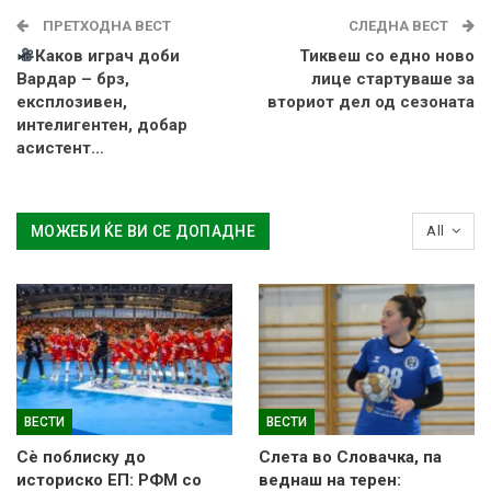
ПРЕТХОДНА ВЕСТ
СЛЕДНА ВЕСТ
Каков играч доби
Тиквеш со едно ново
Вардар – брз,
лице стартуваше за
експлозивен,
вториот дел од сезоната
интелигентен, добар
асистент…
МОЖЕБИ ЌЕ ВИ СЕ ДОПАДНЕ
All
ВЕСТИ
ВЕСТИ
Сè поблиску до
Слетa во Словачка, па
историско ЕП: РФМ со
веднаш на терен: