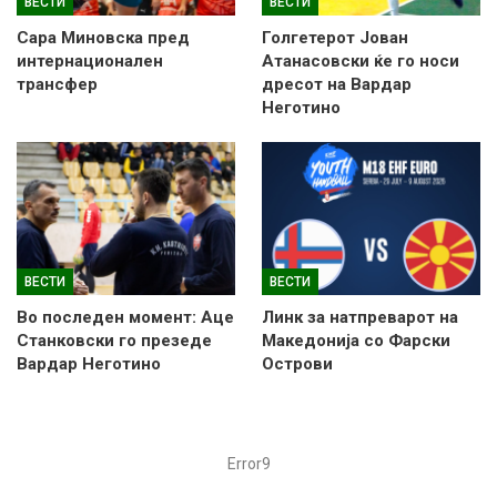
ВЕСТИ
ВЕСТИ
Сара Миновска пред
Голгетерот Јован
интернационален
Атанасовски ќе го носи
трансфер
дресот на Вардар
Неготино
ВЕСТИ
ВЕСТИ
Во последен момент: Аце
Линк за натпреварот на
Станковски го презеде
Македонија со Фарски
Вардар Неготино
Острови
Error9