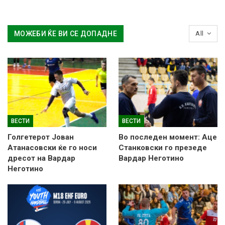
МОЖЕБИ ЌЕ ВИ СЕ ДОПАДНЕ
All
ВЕСТИ
ВЕСТИ
Голгетерот Јован
Во последен момент: Аце
Атанасовски ќе го носи
Станковски го презеде
дресот на Вардар
Вардар Неготино
Неготино