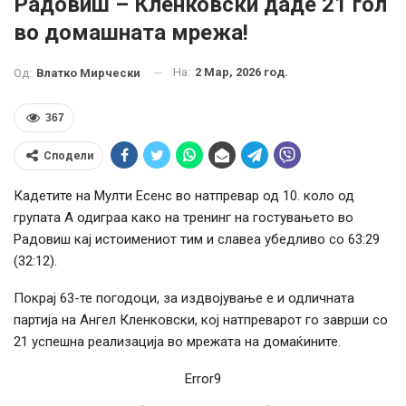
Радовиш – Кленковски даде 21 гол
во домашната мрежа!
На:
2 Мар, 2026 год.
Од:
Влатко Мирчески
367
Сподели
Кадетите на Мулти Есенс во натпревар од 10. коло од
групата А одиграа како на тренинг на гостувањето во
Радовиш кај истоимениот тим и славеа убедливо со 63:29
(32:12).
Покрај 63-те погодоци, за издвојување е и одличната
партија на Ангел Кленковски, кој натпреварот го заврши со
21 успешна реализација во мрежата на домаќините.
Error9