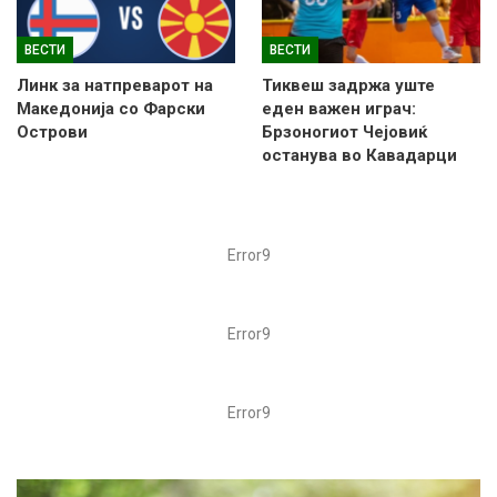
ВЕСТИ
ВЕСТИ
Линк за натпреварот на
Тиквеш задржа уште
Македонија со Фарски
еден важен играч:
Острови
Брзоногиот Чејовиќ
останува во Кавадарци
Error9
Error9
Error9