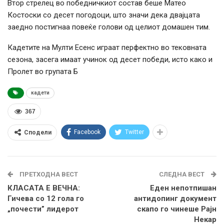
Втор стрелец во победничкиот состав беше Матео
Костоски со десет погодоци, што значи дека двајцата
заедно постигнаа повеќе голови од целиот домашен тим.
Кадетите на Мулти Есенс играат перфектно во тековната
сезона, засега имаат учинок од десет победи, исто како и
Пролет во групата Б
кадети
367
Facebook
Twitter
Сподели
ПРЕТХОДНА ВЕСТ
СЛЕДНА ВЕСТ
КЛАСАТА Е ВЕЧНА:
Еден непотпишан
Гичева со 12 гола го
антидопинг документ
„почести” лидерот
скапо го чинеше Рајн
Некар