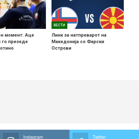
ВЕСТИ
н момент: Аце
Линк за натпреварот на
 го презеде
Македонија со Фарски
готино
Острови
Instagram
Twitter