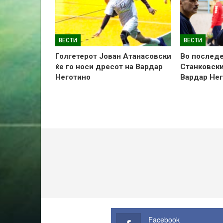
ВЕСТИ
ВЕСТИ
Голгетерот Јован Атанасовски
Во последе
ќе го носи дресот на Вардар
Станковски
Неготино
Вардар Не
Facebook