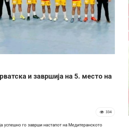
рватска и завршија на 5. место на
334
ја успешно го заврши настапот на Медитеранското