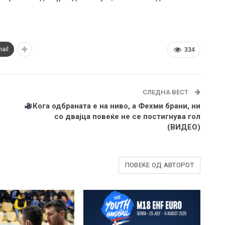
ail
334
СЛЕДНА ВЕСТ
Кога одбраната е на ниво, а Фехми брани, ни
со двајца повеќе не се постигнува гол
(ВИДЕО)
ПОВЕЌЕ ОД АВТОРОТ