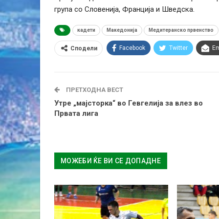
група со Словенија, Франција и Шведска.
кадети
Македонија
Медитеранско првенство
Facebook
Twitter
Em
Сподели
ПРЕТХОДНА ВЕСТ
Утре „мајсторка“ во Гевгелија за влез во
Првата лига
МОЖЕБИ ЌЕ ВИ СЕ ДОПАДНЕ