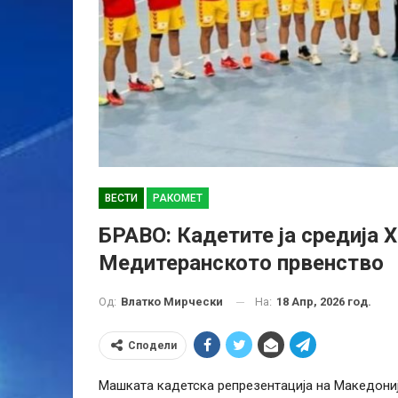
ВЕСТИ
РАКОМЕТ
БРАВО: Кадетите ја средија Х
Медитеранското првенство
На:
18 Апр, 2026 год.
Од:
Влатко Мирчески
Сподели
Машката кадетска репрезентација на Македони