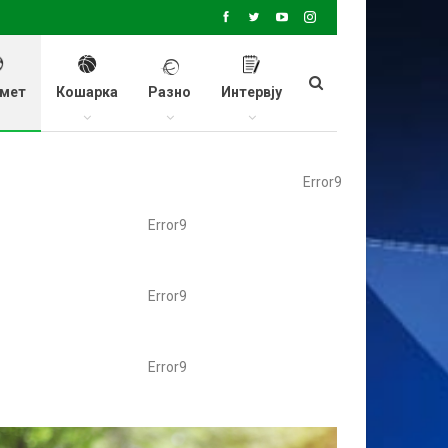
мет
Кошарка
Разно
Интервју
Error9
Error9
Error9
Error9