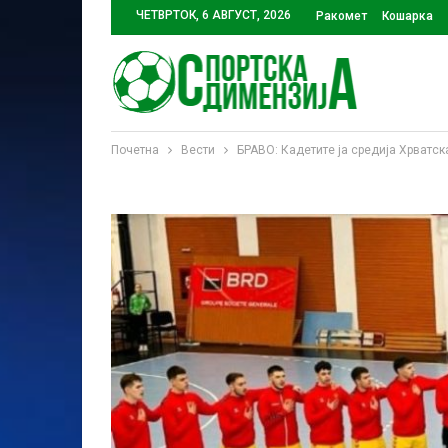
ЧЕТВРТОК, 6 АВГУСТ, 2026
Ракомет
Кошарка
Почетна
Вести
БРАВО: Кадетите ја средија Хрватск