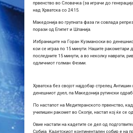
првенство во Словачка (за играчи до генерациј
над Хрватска со 24:15.
Македонија во групната фаза ги совлада репрез
порази од Египет и Шпанија.
Избраниците на Горан Кузманоски во денешниот 
кои се играа по 15 минути. Нашите ракометари 
последните 15 минути, а во неколку наврати, р
одличниот голман Фехми.
Хрватска без својот најдобар стрелец Антишин
денешниот дуел, па Македонија рутински одраб
По настапот на Медитеранското првенство, кад
училишен ракомет во Скопје, настап кој ќе се о
Овие настапи на кадетите се дел од подготвит
Србија. Кадетскиот континентален собир е на пр