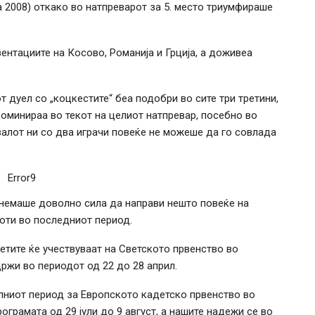
а 2008) откако во натпреварот за 5. место триумфираше
ентациите на Косово, Романија и Грција, а доживеа
дуел со „коцкестите“ беа подобри во сите три третини,
доминираа во текот на целиот натпревар, посебно во
ивалот ни со два играчи повеќе не можеше да го совлада
Error9
 немаше доволно сила да направи нешто повеќе на
оти во последниот период.
етите ќе учествуваат на Светското првенство во
држи во периодот од 22 до 28 април.
елниот период за Европското кадетско првенство во
ограмата од 29 јули до 9 август, а нашите надежи се во