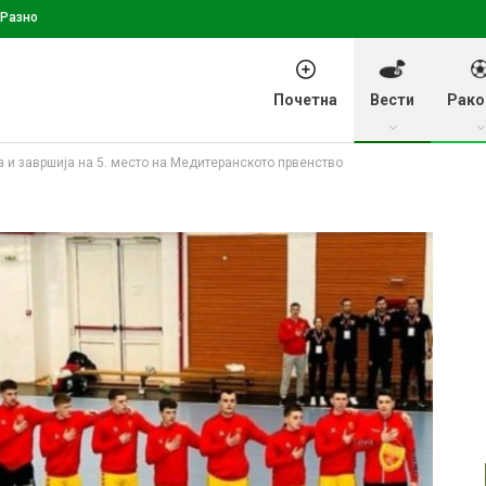
Разно
Почетна
Вести
Рако
а и завршија на 5. место на Медитеранското првенство