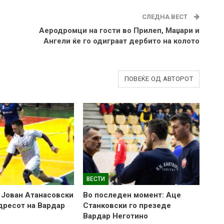
СЛЕДНА ВЕСТ
Аеродромци на гости во Прилеп, Маџари и
Ангели ќе го одиграат дербито на колото
ПОВЕЌЕ ОД АВТОРОТ
ВЕСТИ
 Јован Атанасовски
Во последен момент: Аце
 дресот на Вардар
Станковски го презеде
Вардар Неготино