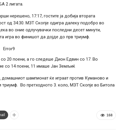
БА 2 лигата.
ши нерешено, 17:17, гостите ја добија втората
ност од 34:30. МЗТ Скопје одигра далеку подобро во
одека во оние одлучувачки последни десет минути,
та игра во финишот да дојде до прв триумф.
Error9
о 20 поени, а го следеше Дион Едвин со 17. Во
е со 14 поени, 11 имаше Јан Земљиќ
д домашниот шампионат ќе играат против Куманово и
и триумф. Во претходното 3. коло, МЗТ Скопје во Битола
ail
168