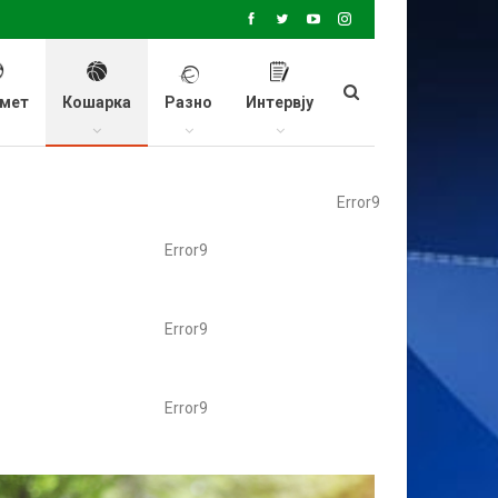
мет
Кошарка
Разно
Интервју
Error9
Error9
Error9
Error9