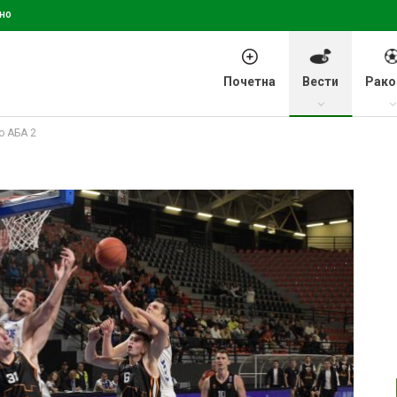
но
Почетна
Вести
Рако
о АБА 2