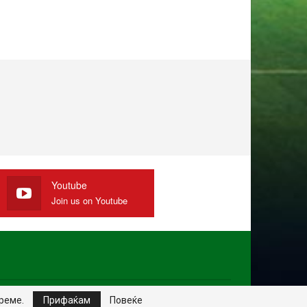
Youtube
Join us on Youtube
Website Design:
MKNet
време.
Прифаќам
Повеќе