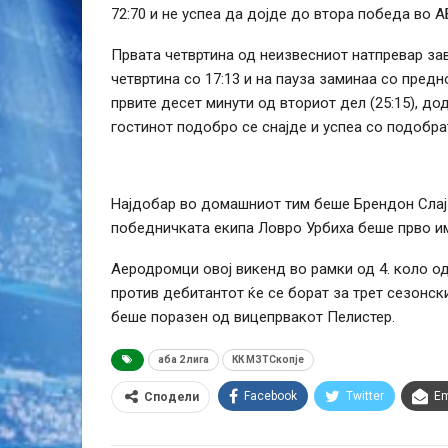
72:70 и не успеа да дојде до втора победа во А
Првата четвртина од неизвесниот натпревар завр
четвртина со 17:13 и на пауза заминаа со пред
првите десет минути од вториот дел (25:15), д
гостинот подобро се снајде и успеа со подобра
Најдобар во домашниот тим беше Брендон Слај с
победничката екипа Ловро Урбиха беше прво им
Аеродромци овој викенд во рамки од 4. коло о
против дебитантот ќе се борат за трет сезонск
беше поразен од вицепрвакот Пелистер.
аба 2 лига
КК МЗТСкопје
Facebook
Twitter
Em
Сподели