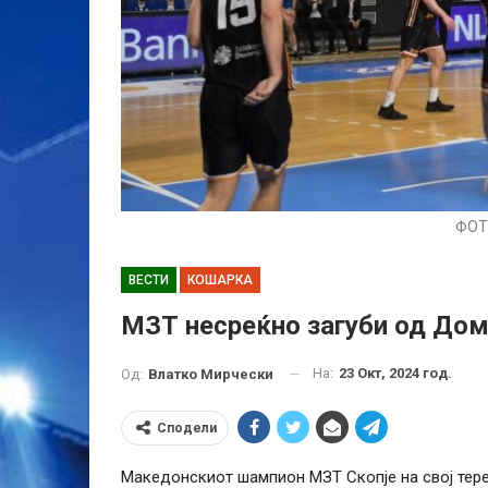
ФОТ
ВЕСТИ
КОШАРКА
МЗТ несреќно загуби од До
На:
23 Окт, 2024 год.
Од:
Влатко Мирчески
Сподели
Македонскиот шампион МЗТ Скопје на свој тер