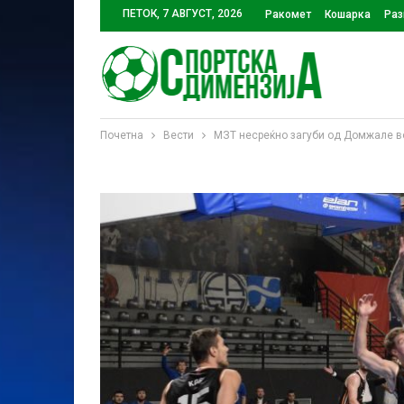
ПЕТОК, 7 АВГУСТ, 2026
Ракомет
Кошарка
Раз
Почетна
Вести
МЗТ несреќно загуби од Домжале в