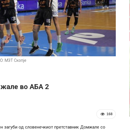
О: МЗТ Скопје
мжале во АБА 2
168
ен загуби од словенечкиот претставник Домжале со