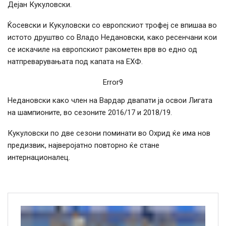
Дејан Кукуловски.
Ќосевски и Кукуловски со европскиот трофеј се впишаа во
истото друштво со Владо Недановски, како ресенчани кои
се искачиле на европскиот ракометен врв во едно од
натпреварувањата под капата на ЕХФ.
Error9
Недановски како член на Вардар двапати ја освои Лигата
на шампионите, во сезоните 2016/17 и 2018/19.
Кукуловски по две сезони поминати во Охрид ќе има нов
предизвик, најверојатно повторно ќе стане
интернационалец.