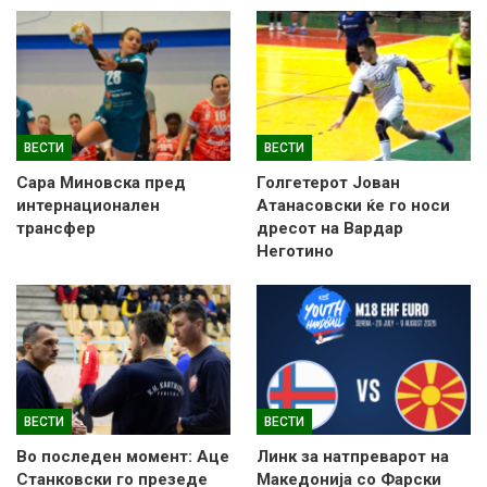
ВЕСТИ
ВЕСТИ
Сара Миновска пред
Голгетерот Јован
интернационален
Атанасовски ќе го носи
трансфер
дресот на Вардар
Неготино
ВЕСТИ
ВЕСТИ
Во последен момент: Аце
Линк за натпреварот на
Станковски го презеде
Македонија со Фарски