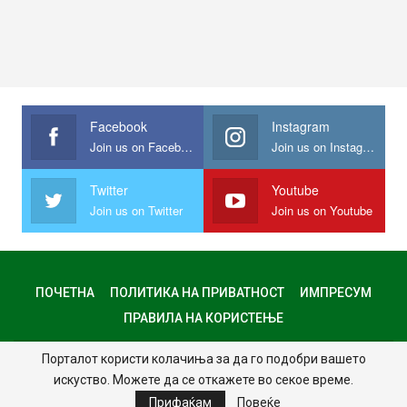
Facebook
Instagram
Join us on Facebook
Join us on Instagram
Twitter
Youtube
Join us on Twitter
Join us on Youtube
ПОЧЕТНА
ПОЛИТИКА НА ПРИВАТНОСТ
ИМПРЕСУМ
ПРАВИЛА НА КОРИСТЕЊЕ
Порталот користи колачиња за да го подобри вашето
© 2024 - Сите права задржани.
искуство. Можете да се откажете во секое време.
Website Design:
MKNet
Прифаќам
Повеќе