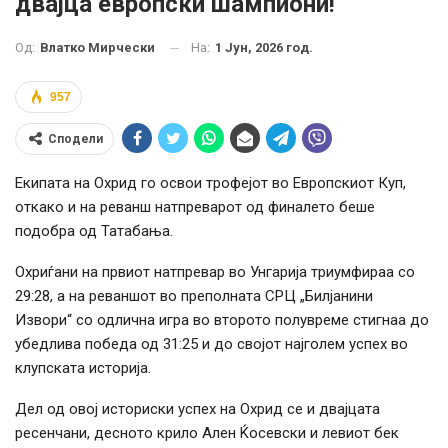
двајца европски шампиони!
На:
1 Јун, 2026 год.
Од:
Влатко Мирчески
957
Сподели
Екипата на Охрид го освои трофејот во Европскиот Куп,
откако и на реванш натпреварот од финалето беше
подобра од Татабања.
Охриѓани на првиот натпревар во Унгарија триумфираа со
29:28, а на реваншот во преполната СРЦ „Билјанини
Извори“ со одлична игра во второто полувреме стигнаа до
убедлива победа од 31:25 и до својот најголем успех во
клупската историја.
Дел од овој историски успех на Охрид се и двајцата
ресенчани, десното крило Ален Ќосевски и левиот бек