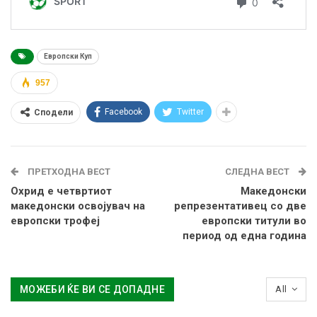
Европски Куп
957
Facebook
Twitter
Сподели
ПРЕТХОДНА ВЕСТ
СЛЕДНА ВЕСТ
Охрид е четвртиот
Македонски
македонски освојувач на
репрезентативец со две
европски трофеј
европски титули во
период од една година
МОЖЕБИ ЌЕ ВИ СЕ ДОПАДНЕ
All