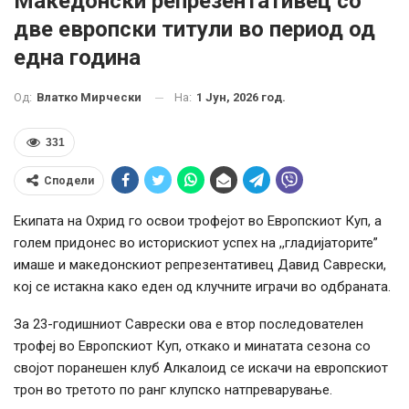
Македонски репрезентативец со
две европски титули во период од
една година
На:
1 Јун, 2026 год.
Од:
Влатко Мирчески
331
Сподели
Екипата на Охрид го освои трофејот во Европскиот Куп, а
голем придонес во историскиот успех на ,,гладијаторите”
имаше и македонскиот репрезентативец Давид Саврески,
кој се истакна како еден од клучните играчи во одбраната.
За 23-годишниот Саврески ова е втор последователен
трофеј во Европскиот Куп, откако и минатата сезона со
својот поранешен клуб Алкалоид се искачи на европскиот
трон во третото по ранг клупско натпреварување.