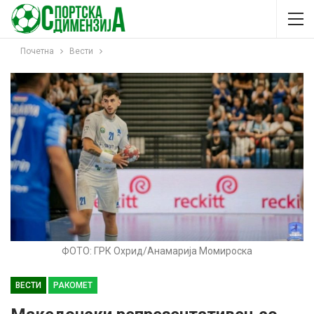
Почетна
Вести
ФОТО: ГРК Охрид/Анамарија Момироска
ВЕСТИ
РАКОМЕТ