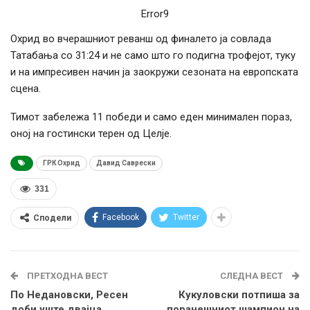
Error9
Охрид во вчерашниот реванш од финалето ја совлада
Татабања со 31:24 и не само што го подигна трофејот, туку
и на импресивен начин ја заокружи сезоната на европската
сцена.
Тимот забележа 11 победи и само еден минимален пораз,
оној на гостински терен од Целје.
ГРК Охрид
Давид Саврески
331
Facebook
Twitter
Сподели
ПРЕТХОДНА ВЕСТ
СЛЕДНА ВЕСТ
По Недановски, Ресен
Кукуловски потпиша за
доби уште двајца
поранешниот шампион на