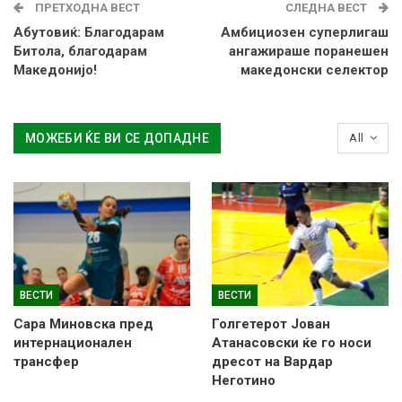
ПРЕТХОДНА ВЕСТ
СЛЕДНА ВЕСТ
Абутовиќ: Благодарам
Амбициозен суперлигаш
Битола, благодарам
ангажираше поранешен
Македонијо!
македонски селектор
МОЖЕБИ ЌЕ ВИ СЕ ДОПАДНЕ
All
ВЕСТИ
ВЕСТИ
Сара Миновска пред
Голгетерот Јован
интернационален
Атанасовски ќе го носи
трансфер
дресот на Вардар
Неготино