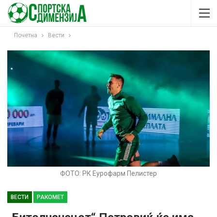
Почетна
Вести
ФОТО: РК Еурофарм Пелистер
ВЕСТИ
РАКОМЕТ