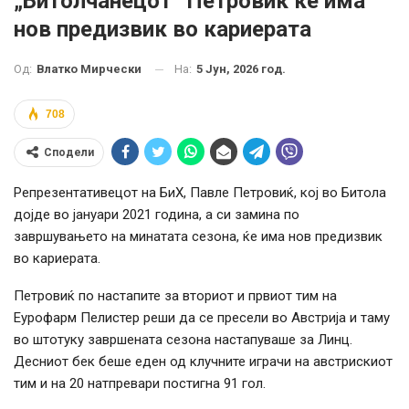
„Битолчанецот“ Петровиќ ќе има
нов предизвик во кариерата
На:
5 Јун, 2026 год.
Од:
Влатко Мирчески
708
Сподели
Репрезентативецот на БиХ, Павле Петровиќ, кој во Битола
дојде во јануари 2021 година, а си замина по
завршувањето на минатата сезона, ќе има нов предизвик
во кариерата.
Петровиќ по настапите за вториот и првиот тим на
Еурофарм Пелистер реши да се пресели во Австрија и таму
во штотуку завршената сезона настапуваше за Линц.
Десниот бек беше еден од клучните играчи на австрискиот
тим и на 20 натпревари постигна 91 гол.