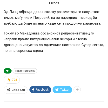
Error9
Од Линц објавија дека неколку ракометари го напуштаат
тимот, меѓу нив и Петровиќ, па во наредниот период би
требало да биде познато каде ќе ја продолжи кариерата.
Токму во Македонија босанскиот репрезентативец ги
направи првите интернационални чекори и стекна
драгоцено искуство со одличните настапи во Супер лигата,
но и на европска сцена.
Павле Петровиќ
708
Facebook
Twitter
Сподели