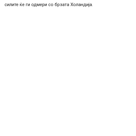
силите ќе ги одмери со брзата Холандија.