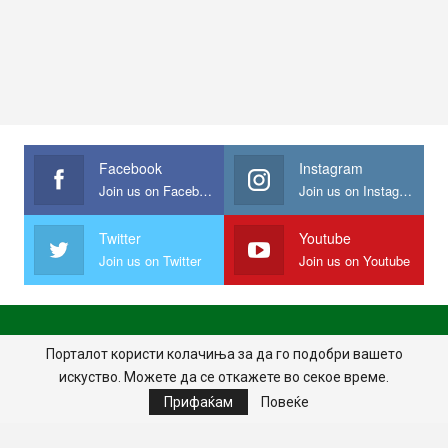
Facebook
Instagram
Join us on Facebook
Join us on Instagram
Twitter
Youtube
Join us on Twitter
Join us on Youtube
ПОЧЕТНА
ПОЛИТИКА НА ПРИВАТНОСТ
ИМПРЕСУМ
Порталот користи колачиња за да го подобри вашето
искуство. Можете да се откажете во секое време.
ПРАВИЛА НА КОРИСТЕЊЕ
Прифаќам
Повеќе
© 2024 - Сите права задржани.