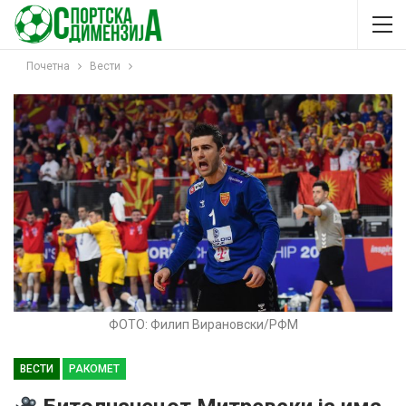
Почетна
Вести
ФОТО: Филип Вирановски/РФМ
ВЕСТИ
РАКОМЕТ