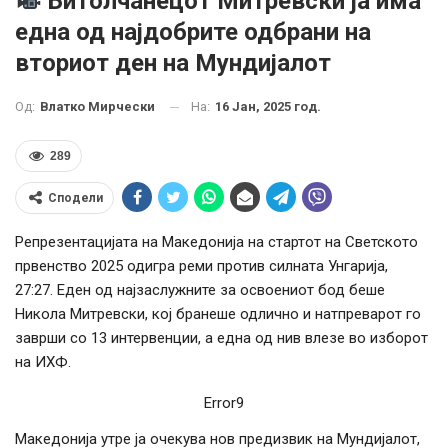
Битолчанецот Митревски ја има
една од најдобрите одбрани на
вториот ден на Мундијалот
На:
16 Јан, 2025 год.
Од:
Влатко Мирчески
289
Сподели
Репрезентацијата на Македонија на стартот на Светското
првенство 2025 одигра реми против силната Унгарија,
27:27. Еден од најзаслужните за освоениот бод беше
Никола Митревски, кој бранеше одлично и натпреварот го
заврши со 13 интервенции, а една од нив влезе во изборот
на ИХФ.
Error9
Македонија утре ја очекува нов предизвик на Мундијалот,