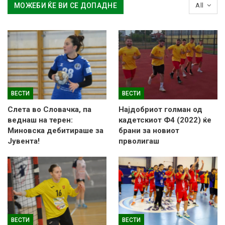
МОЖЕБИ ЌЕ ВИ СЕ ДОПАДНЕ
All
ВЕСТИ
ВЕСТИ
Слетa во Словачка, па
Најдобриот голман од
веднаш на терен:
кадетскиот Ф4 (2022) ќе
Миновска дебитираше за
брани за новиот
Јувента!
прволигаш
ВЕСТИ
ВЕСТИ