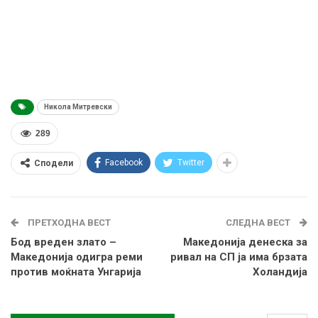
Никола Митревски
289
Facebook
Twitter
Сподели
ПРЕТХОДНА ВЕСТ
СЛЕДНА ВЕСТ
Бод вреден злато –
Македонија денеска за
Македонија одигра реми
ривал на СП ја има брзата
против моќната Унгарија
Холандија