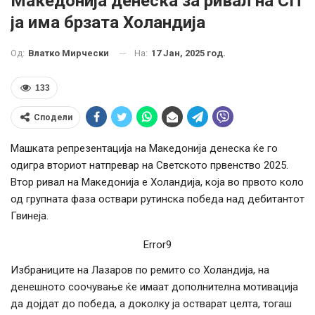
Македонија денеска за ривал на СП
ја има брзата Холандија
На:
17 Јан, 2025 год.
Од:
Влатко Мирчески
133
Сподели
Машката репрезентација на Македонија денеска ќе го
одигра вториот натпревар на Светското првенство 2025.
Втор ривал на Македонија е Холандија, која во првото коло
од групната фаза оствари рутинска победа над дебитантот
Гвинеја.
Error9
Избраниците на Лазаров по ремито со Холандија, на
денешното соочување ќе имаат дополнителна мотивација
да дојдат до победа, а доколку ја остварат целта, тогаш