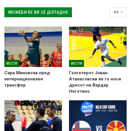
МОЖЕБИ ЌЕ ВИ СЕ ДОПАДНЕ
All
ВЕСТИ
ВЕСТИ
Сара Миновска пред
Голгетерот Јован
интернационален
Атанасовски ќе го носи
трансфер
дресот на Вардар
Неготино