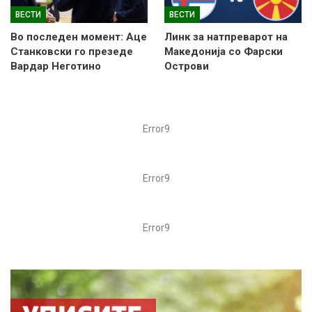
ВЕСТИ
ВЕСТИ
Во последен момент: Аце
Линк за натпреварот на
Станковски го презеде
Македонија со Фарски
Вардар Неготино
Острови
Error9
Error9
Error9