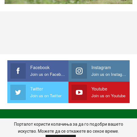
Facebook
Instagram
Join us on Facebook
Join us on Instagram
Twitter
Youtube
Join us on Twitter
Join us on Youtube
ПОЧЕТНА
ПОЛИТИКА НА ПРИВАТНОСТ
ИМПРЕСУМ
Порталот користи колачиња за да го подобри вашето
искуство. Можете да се откажете во секое време.
ПРАВИЛА НА КОРИСТЕЊЕ