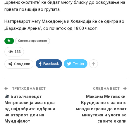
„црвено-жолтите“ ќе бидат многу блиску до освојување на
првата позиција во групата.
Натпреварот меѓу Македонија и Холандија ќе се одигра во
„Вараждин Арена“, со почеток од 18:00 часот.
Светско првенство
133
Facebook
Twitter
Сподели
ПРЕТХОДНА ВЕСТ
СЛЕДНА ВЕСТ
Битолчанецот
Максим Митевски:
Митревски ја има една
Круцијално е за сите
од најдобрите одбрани
млади играчи да имаат
на вториот ден на
минутажа и улога во
Мундијалот
своите екипи