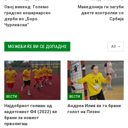
Овој викенд: Големо
Македонија ги загуби
градско кошаркарско
двете контролки со
дерби во „Боро
Србија
Чурлевски“
МОЖЕБИ ЌЕ ВИ СЕ ДОПАДНЕ
All
ВЕСТИ
ВЕСТИ
Најдобриот голман од
Андреа Илиќ ќе го брани
кадетскиот Ф4 (2022) ќе
голот на Плзен
брани за новиот
прволигаш