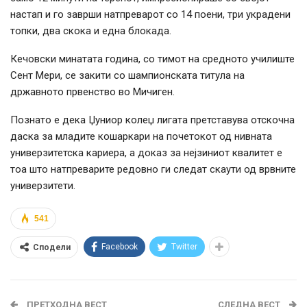
настап и го заврши натпреварот со 14 поени, три украдени
топки, два скока и една блокада.
Кечовски минатата година, со тимот на средното училиште
Сент Мери, се закити со шампионската титула на
државното првенство во Мичиген.
Познато е дека Џуниор колеџ лигата претставува отскочна
даска за младите кошаркари на почетокот од нивната
универзитетска кариера, а доказ за нејзиниот квалитет е
тоа што натпреварите редовно ги следат скаути од врвните
универзитети.
541
Facebook
Twitter
Сподели
ПРЕТХОДНА ВЕСТ
СЛЕДНА ВЕСТ