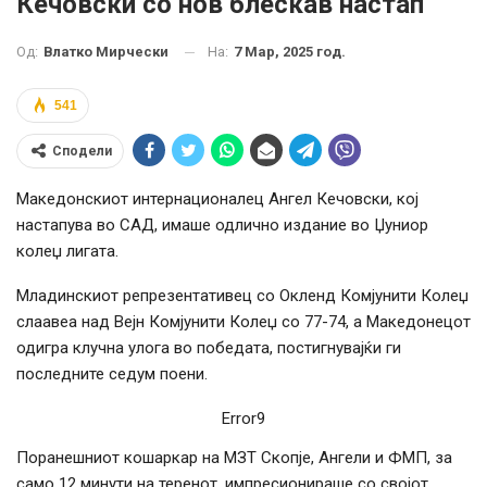
Кечовски со нов блескав настап
На:
7 Мар, 2025 год.
Од:
Влатко Мирчески
541
Сподели
Македонскиот интернационалец Ангел Кечовски, кој
настапува во САД, имаше одлично издание во Џуниор
колеџ лигата.
Младинскиот репрезентативец со Окленд Комјунити Колеџ
слаавеа над Вејн Комјунити Колеџ со 77-74, а Македонецот
одигра клучна улога во победата, постигнувајќи ги
последните седум поени.
Error9
Поранешниот кошаркар на МЗТ Скопје, Ангели и ФМП, за
само 12 минути на теренот, импресионираше со својот