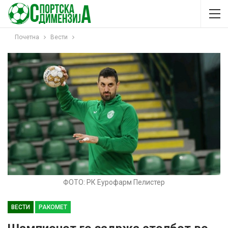
Почетна
Вести
ФОТО: РК Еурофарм Пелистер
ВЕСТИ
РАКОМЕТ