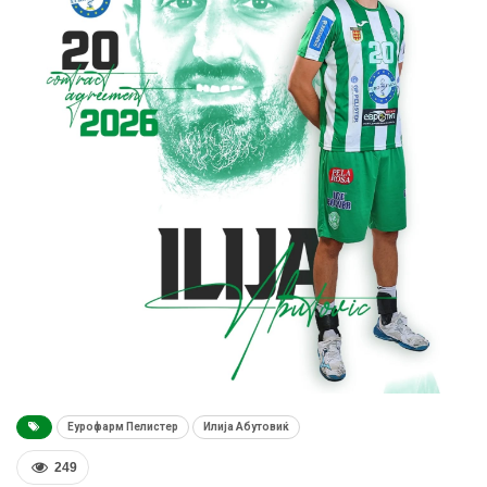
Еурофарм Пелистер
Илија Абутовиќ
249