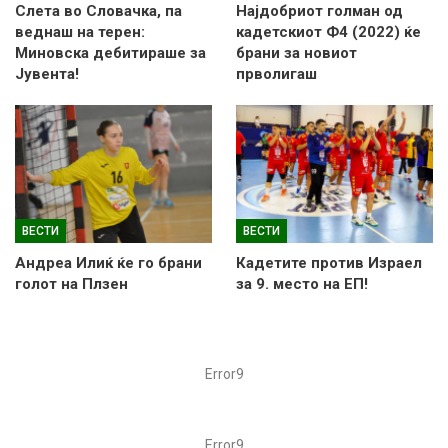
Слетa во Словачка, па
Најдобриот голман од
веднаш на терен:
кадетскиот Ф4 (2022) ќе
Миновска дебитираше за
брани за новиот
Јувента!
прволигаш
ВЕСТИ
ВЕСТИ
Андреа Илиќ ќе го брани
Кадетите против Израел
голот на Плзен
за 9. место на ЕП!
Error9
Error9