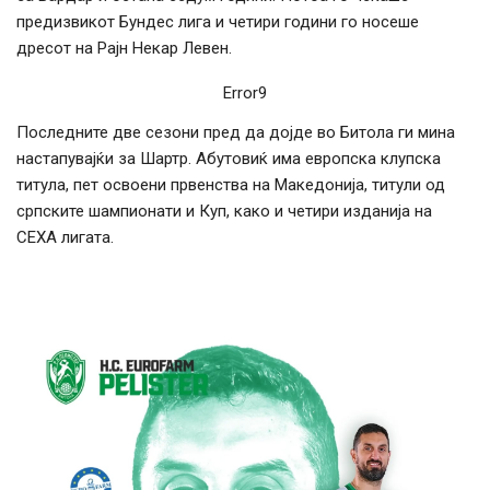
предизвикот Бундес лига и четири години го носеше
дресот на Рајн Некар Левен.
Error9
Последните две сезони пред да дојде во Битола ги мина
настапувајќи за Шартр. Абутовиќ има европска клупска
титула, пет освоени првенства на Македонија, титули од
српските шампионати и Куп, како и четири изданија на
СЕХА лигата.