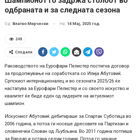
Шампионот го задржа столбот во
одбраната и за следната сезона
На:
14 Мај, 2025 год.
Од:
Влатко Мирчески
249
Сподели
Раководството на Еурофарм Пелистер постигна договор
за продопжување на соработката со Илија Абутовиќ.
Српскиот интернационалец и во сезоната 2025/26 ќе
настапува за Еурофарм Пелистер и со своето искуство и
квалитет ќе биде еден од лидерите на актуелниот
шампион.
Искусниот Абутовиќ дебитираше за Спартак Суботица во
2006 година, а потоа ги носеше дресовите на Партизан и
словенечки Слован од Љубљана. Во 2011 година потпиша
за Вардар и остана седум години. Потоа го чекаше