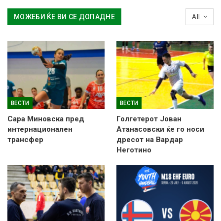
МОЖЕБИ ЌЕ ВИ СЕ ДОПАДНЕ
All
ВЕСТИ
ВЕСТИ
Сара Миновска пред
Голгетерот Јован
интернационален
Атанасовски ќе го носи
трансфер
дресот на Вардар
Неготино