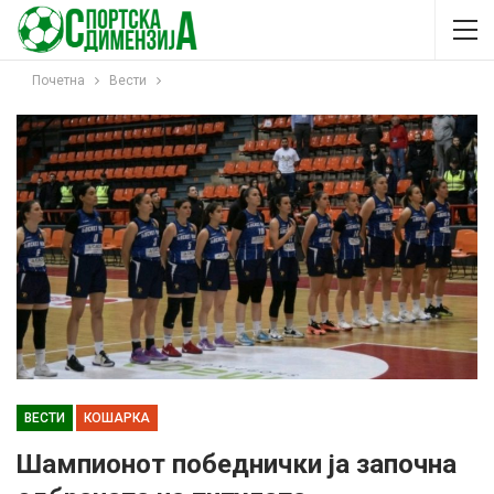
Почетна
Вести
ВЕСТИ
КОШАРКА
Шампионот победнички ја започна