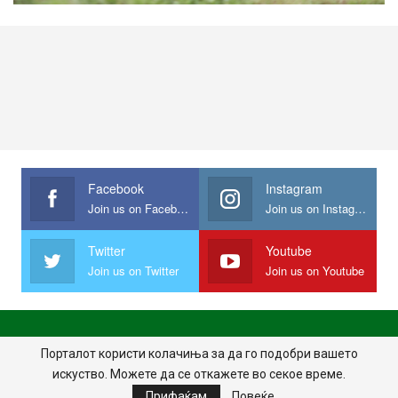
Facebook
Instagram
Join us on Facebook
Join us on Instagram
Twitter
Youtube
Join us on Twitter
Join us on Youtube
ПОЧЕТНА
ПОЛИТИКА НА ПРИВАТНОСТ
ИМПРЕСУМ
Порталот користи колачиња за да го подобри вашето
искуство. Можете да се откажете во секое време.
ПРАВИЛА НА КОРИСТЕЊЕ
Прифаќам
Повеќе