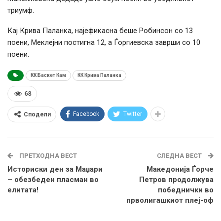
триумф.
Кај Крива Паланка, најефикасна беше Робинсон со 13
поени, Меклејни постигна 12, а Ѓоргиевска заврши со 10
поени.
КК Баскет Кам
КК Крива Паланка
68
Facebook
Twitter
Сподели
ПРЕТХОДНА ВЕСТ
СЛЕДНА ВЕСТ
Историски ден за Маџари
Македонија Ѓорче
– обезбеден пласман во
Петров продолжува
елитата!
победнички во
прволигашкиот плеј-оф