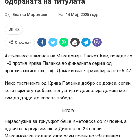
одбраната на титулата
На:
14 Мај, 2025 год.
Од:
Влатко Мирчески
68
Сподели
Актуелниот шампион на Македонија, Баскет Кам, поведе со
1-0 против Крива Паланка во финалната серија од
прволигашкиот плеј-оф. Домаќинките триумфираа со 66-47.
Иако гостинките од Крива Паланка добро се држеа, сепак,
кога најмногу требаше попуштија и дозволија домашниот
тим да дојде до висока победа.
Error9
Најзаслужна за триумфот беше Кметовска со 27 поени, а
одлична партија имаше и Димова со 24 поени.
Максимовска додаде уште осум поени во убедливиот