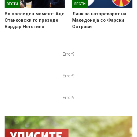
ВЕСТИ
ВЕСТИ
Во последен момент: Аце
Линк за натпреварот на
Станковски го презеде
Македонија со Фарски
Вардар Неготино
Острови
Error9
Error9
Error9