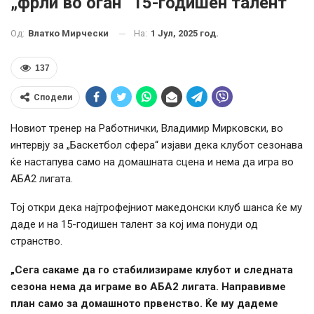
„фрли во оган“ 15-годишен талент
На:
1 Јул, 2025 год.
Од:
Влатко Мирчески
137
Сподели
Новиот тренер на Работнички, Владимир Мирковски, во
интервју за „Баскетбол сфера“ изјави дека клубот сезонава
ќе настапува само на домашната сцена и нема да игра во
АБА2 лигата.
Тој откри дека најтрофејниот македонски клуб шанса ќе му
даде и на 15-годишен талент за кој има понуди од
странство.
„Сега сакаме да го стабилизираме клубот и следната
сезона нема да играме во АБА2 лигата. Направивме
план само за домашното првенство.
Ќе му дадеме