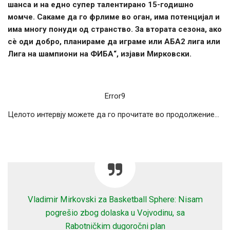
шанса и на едно супер талентирано 15-годишно
момче. Сакаме да го фрлиме во оган, има потенцијал и
има многу понуди од странство. За втората сезона, ако
сè оди добро, планираме да играме или АБА2 лига или
Лига на шампиони на ФИБА
“, изјави Мирковски.
Error9
Целото интервју можете да го прочитате во продолжение…
Vladimir Mirkovski za Basketball Sphere: Nisam
pogrešio zbog dolaska u Vojvodinu, sa
Rabotničkim dugoročni plan