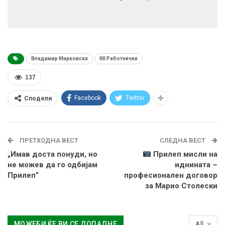
Владимир Мирковски
КК Работнички
137
Facebook
Twitter
Сподели
ПРЕТХОДНА ВЕСТ
СЛЕДНА ВЕСТ
„Имав доста понуди, но
Прилеп мисли на
не можев да го одбијам
иднината –
Прилеп“
професионален договор
за Марио Столески
МОЖЕБИ ЌЕ ВИ СЕ ДОПАДНЕ
All