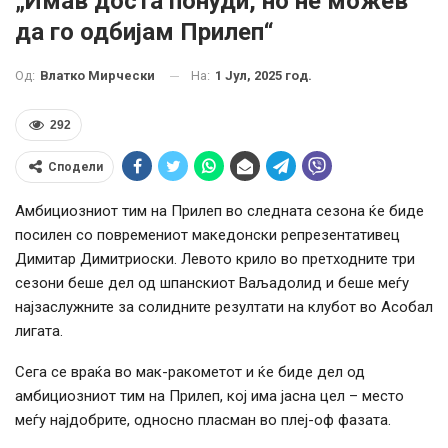
„Имав доста понуди, но не можев
да го одбијам Прилеп“
На:
1 Јул, 2025 год.
Од:
Влатко Мирчески
292
Сподели
Амбициозниот тим на Прилеп во следната сезона ќе биде
посилен со повремениот македонски репрезентативец
Димитар Димитриоски. Левото крило во претходните три
сезони беше дел од шпанскиот Ваљадолид и беше меѓу
најзаслужните за солидните резултати на клубот во Асобал
лигата.
Сега се враќа во мак-ракометот и ќе биде дел од
амбициозниот тим на Прилеп, кој има јасна цел – место
меѓу најдобрите, односно пласман во плеј-оф фазата.