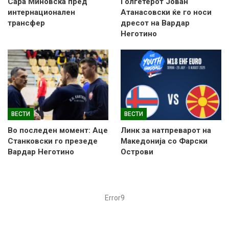
Сара Миновска пред
Голгетерот Јован
интернационален
Атанасовски ќе го носи
трансфер
дресот на Вардар
Неготино
ВЕСТИ
ВЕСТИ
Во последен момент: Аце
Линк за натпреварот на
Станковски го презеде
Македонија со Фарски
Вардар Неготино
Острови
Error9