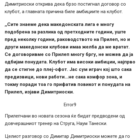
Димитриоски открива дека брзо постигнал договор со
клубот, а главната причина биле амбициите на клубот.
,,Сите знаеме дека македонската лига е многу
подобрена за разлика од претходните години, уште
пред неколку години, раководството на Прилеп, но и
други македонски клубови имаа желба да ме вратат.
Се договоривме со Прилеп многу бргу, не можев да ја
одбијам понудата. Клубот има високи амбиции, најпрво
да се стигне до плеј-офот. Јас сум играч кој што сака
предизвици, нови работи…не сака комфор зона, и
токму поради тоа го прифатив повикот и понудата на
Прилеп, изјави Димитриоски.
Error9
Прилепчани во новата сезона ќе бидат предводени од
довчерашниот тренер на Струга, Наум Танески.
Целиот разговор со Димитар Димитриоски можете да го