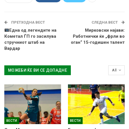
ПРЕТХОДНА ВЕСТ
СЛЕДНА ВЕСТ
Една од легендите на
Мирковски најави:
Кометал ЃП го засилува
Работнички ќе „фрли во
стручниот штаб на
оган“ 15-годишен талент
Вардар
МОЖЕБИ ЌЕ ВИ СЕ ДОПАДНЕ
All
ВЕСТИ
ВЕСТИ