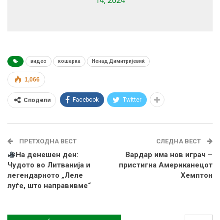
14, 2024
видео
кошарка
Ненад Димитријевиќ
1,066
Facebook
Twitter
Сподели
ПРЕТХОДНА ВЕСТ
СЛЕДНА ВЕСТ
На денешен ден:
Вардар има нов играч –
Чудото во Литванија и
пристигна Американецот
легендарното „Леле
Хемптон
луѓе, што направивме“