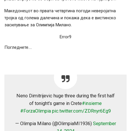
Македонецот во првата четвртина погоди неверојатна
тројка од голема далечина и покажа дека е вистинско
засилување за Олимпија Милано.
Error9
Погледнете….
Neno Dimitrijevic huge three during the first half
of tonight's game in Crete
#insieme
#ForzaOlimpia
pic.twitter.com/ZDRnyr6Eg9
— Olimpia Milano (@OlimpiaMI1936)
September