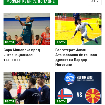
МОЖЕБИ ЌЕ ВИ СЕ ДОПАДНЕ
All
ВЕСТИ
ВЕСТИ
Сара Миновска пред
Голгетерот Јован
интернационален
Атанасовски ќе го носи
трансфер
дресот на Вардар
Неготино
ВЕСТИ
ВЕСТИ