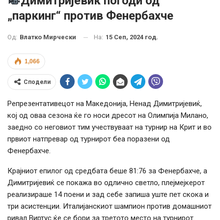
Димитријевиќ погоди од
„паркинг“ против Фенербахче
На:
15 Сеп, 2024 год.
Од:
Влатко Мирчески
1,066
Сподели
Репрезентативецот на Македонија, Ненад Димитријевиќ,
кој од оваа сезона ќе го носи дресот на Олимпија Милано,
заедно со неговиот тим учествуваат на турнир на Крит и во
првиот натпревар од турнирот беа поразени од
Фенербахче.
Крајниот епилог од средбата беше 81:76 за Фенербахче, а
Димитријевиќ се покажа во одлично светло, плејмејкерот
реализираше 14 поени и зад себе запиша уште пет скока и
три асистенции. Италијанскиот шампион против домашниот
ривал Виртус ќе се бори за третото место на турнирот.