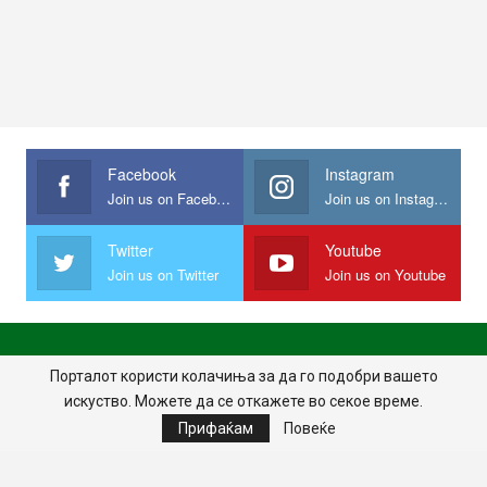
Facebook
Instagram
Join us on Facebook
Join us on Instagram
Twitter
Youtube
Join us on Twitter
Join us on Youtube
ПОЧЕТНА
ПОЛИТИКА НА ПРИВАТНОСТ
ИМПРЕСУМ
Порталот користи колачиња за да го подобри вашето
искуство. Можете да се откажете во секое време.
ПРАВИЛА НА КОРИСТЕЊЕ
Прифаќам
Повеќе
© 2024 - Сите права задржани.