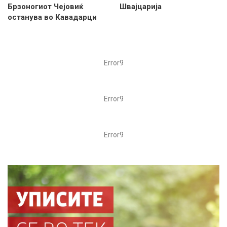
Брзоногиот Чејовиќ
Швајцарија
останува во Кавадарци
Error9
Error9
Error9