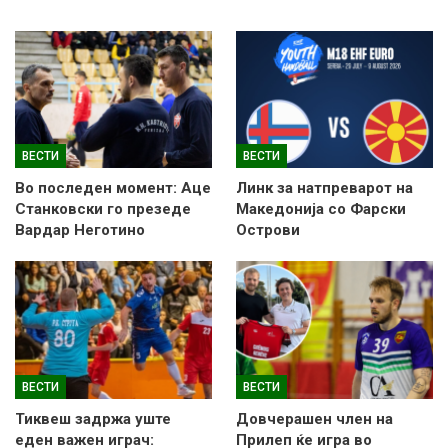
ВЕСТИ
ВЕСТИ
Во последен момент: Аце
Линк за натпреварот на
Станковски го презеде
Македонија со Фарски
Вардар Неготино
Острови
ВЕСТИ
ВЕСТИ
Тиквеш задржа уште
Довчерашен член на
еден важен играч:
Прилеп ќе игра во