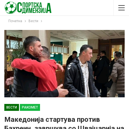
Почетна
Вести
ВЕСТИ
РАКОМЕТ
Македонија стартува против
Бахреин, завршува со Швајцарија на