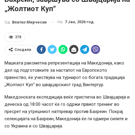
„Жолтиот Куп“
На:
7 Јан, 2026 год.
Од:
Влатко Мирчески
378
Сподели
Машката ракометна репрезентација на Македонија, како
дел од подготовките за настапот на Европското
првенство, ќе учествува на турнирот со богата традиција
„Жолтиот Куп“ во швајцарскиот град Винтертур.
Македонската експедиција веќе пристигна во Швајцарија и
денеска од 18:00 часот ќе го одржи првиот тренинг во
пресрет на утрешниот натпревар против Бахреин. Покрај
селекцијата на Бахреин, Македонија ќе ги одмери силите и
со Украина и со Швајцарија.