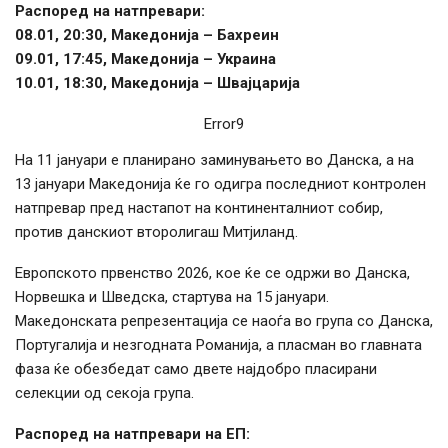
Распоред на натпревари:
08.01, 20:30, Македонија – Бахреин
09.01, 17:45, Македонија – Украина
10.01, 18:30, Македонија – Швајцарија
Error9
На 11 јануари е планирано заминувањето во Данска, а на
13 јануари Македонија ќе го одигра последниот контролен
натпревар пред настапот на континенталниот собир,
против данскиот второлигаш Митјиланд.
Европското првенство 2026, кое ќе се одржи во Данска,
Норвешка и Шведска, стартува на 15 јануари.
Македонската репрезентација се наоѓа во група со Данска,
Португалија и незгодната Романија, а пласман во главната
фаза ќе обезбедат само двете најдобро пласирани
селекции од секоја група.
Распоред на натпревари на ЕП: