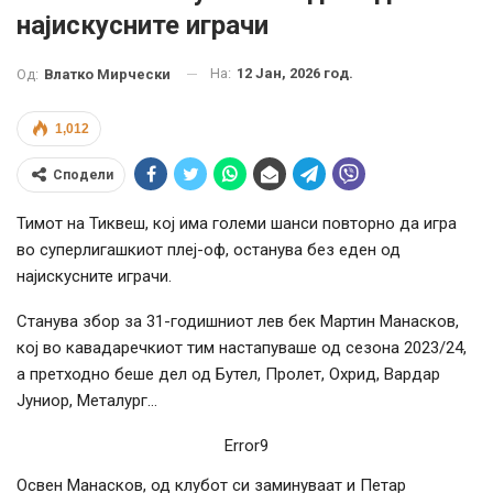
најискусните играчи
На:
12 Јан, 2026 год.
Од:
Влатко Мирчески
1,012
Сподели
Тимот на Тиквеш, кој има големи шанси повторно да игра
во суперлигашкиот плеј-оф, останува без еден од
најискусните играчи.
Станува збор за 31-годишниот лев бек Мартин Манасков,
кој во кавадаречкиот тим настапуваше од сезона 2023/24,
а претходно беше дел од Бутел, Пролет, Охрид, Вардар
Јуниор, Металург…
Error9
Освен Манасков, од клубот си заминуваат и Петар