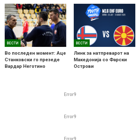
ВЕСТИ
ВЕСТИ
Во последен момент: Аце
Линк за натпреварот на
Станковски го презеде
Македонија со Фарски
Вардар Неготино
Острови
Error9
Error9
Error9