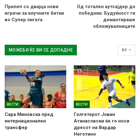
Прилеп со двајца нови
Од тотален аутсајдер до
играчи за клучните битки
победник: Будуќност ги
во Супер лигата
демантираше
обложувалниците
МОЖЕБИ ЌЕ ВИ СЕ ДОПАДНЕ
All
ВЕСТИ
ВЕСТИ
Сара Миновска пред
Голгетерот Јован
интернационален
Атанасовски ќе го носи
трансфер
дресот на Вардар
Неготино