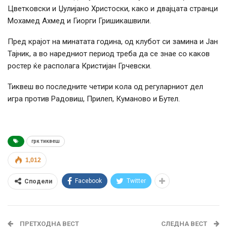
Цветковски и Џулијано Христоски, како и двајцата странци
Мохамед Ахмед и Гиорги Гришикашвили.
Пред крајот на минатата година, од клубот си замина и Јан
Тајник, а во наредниот период треба да се знае со каков
ростер ќе располага Кристијан Грчевски.
Тиквеш во последните четири кола од регуларниот дел
игра против Радовиш, Прилеп, Куманово и Бутел.
грк тиквеш
1,012
Facebook
Twitter
Сподели
ПРЕТХОДНА ВЕСТ
СЛЕДНА ВЕСТ