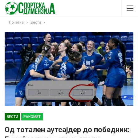
Почетна
Вести
ВЕСТИ
РАКОМЕТ
Од тотален аутсајдер до победник: