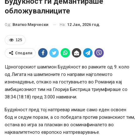
Будуќност ги демантираше
обложувалниците
На:
12 Јан, 2026 год.
Од:
Влатко Мирчески
125
Сподели
Црногорскиот шампион Будуќност во рамките од 9. коло
од Лигата на шампионите го направи најголемото
изненадувње, откако на гостувањето во Романија кај
амбициозниот тим на Глорија Бистрица триумфираше со
38:34 (18:18) пред 3.000 навивачи.
Будуќност пред тој натпревар имаше само еден освоен
бод и седум порази, а со победата против романскиот тим,
остана во игра за пласман во осминафиналето во
најквалитетното европско натпреварување.