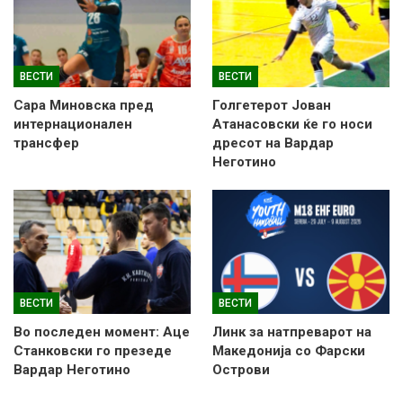
ВЕСТИ
ВЕСТИ
Сара Миновска пред
Голгетерот Јован
интернационален
Атанасовски ќе го носи
трансфер
дресот на Вардар
Неготино
ВЕСТИ
ВЕСТИ
Во последен момент: Аце
Линк за натпреварот на
Станковски го презеде
Македонија со Фарски
Вардар Неготино
Острови