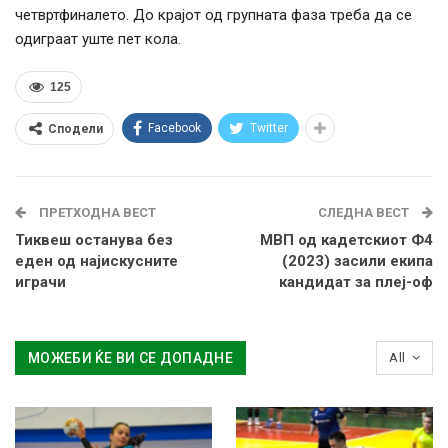
четвртфиналето. До крајот од групната фаза треба да се
одиграат уште пет кола.
125
Facebook
Twitter
Сподели
ПРЕТХОДНА ВЕСТ
СЛЕДНА ВЕСТ
Тиквеш останува без
МВП од кадетскиот Ф4
еден од најискусните
(2023) засили екипа
играчи
кандидат за плеј-оф
МОЖЕБИ ЌЕ ВИ СЕ ДОПАДНЕ
All