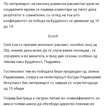
По натпреварот, на неколку романски ракометни групи на
социјалните мрежи се појавија коментари од типот дека
резултатот е сомнителен, со оглед на тоа што
коефициентот за победа на Будуќност се движеше од 10
до 14.
Error9
Сите кои го пратиме женскиот ракомет, посебно оној од
ЛШ, знаеме дека може да се случи ваква сензација , се
случувало и во минатата, и пред две сезони, особено од
тимови како Будуќност, Подравка…
Гостинскиот тим во победата беше предводен од Јелена
Радивојевиќ, сопруга на пелистерецот Богдан Радивојевиќ.
Искусниот бек натпреварот го заврши со осум погодоци
од 13 обиди.
Глорија Бистрица е сигурен патник во осминафиналето, но
има и големи шанси да обезбеди директен пласман во