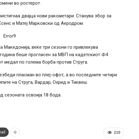
ромени во ростерот.
истигнаа двајца нови ракометари. Станува збор за
Есенс и Матеј Марковски од Аеродром.
Error9
а Македонија, веќе три сезони го привлекува
3 година беше прогласен за МВП на кадетскиот Ф4
иот медал по голема борба против Струга.
езбеди пласман во плеј-офот, а во последните четири
ипите на Струга, Вардар, Охрид и Тиквеш.
д сезоната освоија 18 бода.
ail
210