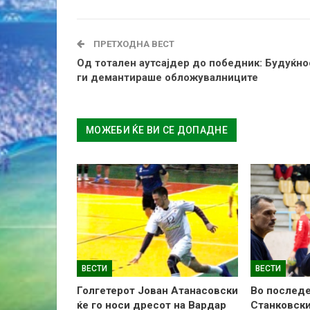
ПРЕТХОДНА ВЕСТ
Од тотален аутсајдер до победник: Будуќно
ги демантираше обложувалниците
МОЖЕБИ ЌЕ ВИ СЕ ДОПАДНЕ
ВЕСТИ
ВЕСТИ
Голгетерот Јован Атанасовски
Во последе
ќе го носи дресот на Вардар
Станковски