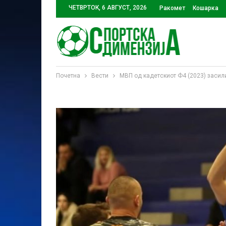
ЧЕТВРТОК, 6 АВГУСТ, 2026
Ракомет
Кошарка
Почетна
Вести
МВП од кадетскиот Ф4 (2023) засили