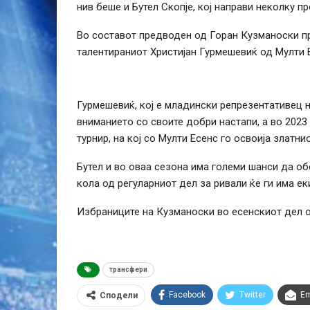
нив беше и Бутел Скопје, кој направи неколку п
Во составот предводен од Горан Кузманоски пр
талентираниот Христијан Гурмешевиќ од Мулти 
Гурмешевиќ, кој е младински репрезентативец н
вниманието со своите добри настапи, а во 202
турнир, на кој со Мулти Есенс го освоија златн
Бутел и во оваа сезона има големи шанси да об
кола од регуларниот дел за ривали ќе ги има ек
Избраниците на Кузманоски во есенскиот дел о
трансфери
Facebook
Twitter
Em
Сподели