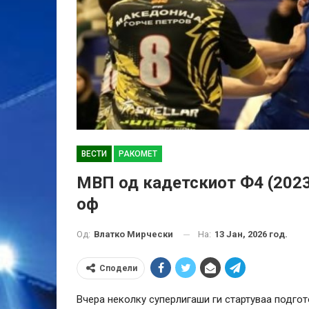
ВЕСТИ
РАКОМЕТ
МВП од кадетскиот Ф4 (2023)
оф
На:
13 Јан, 2026 год.
Од:
Влатко Мирчески
Сподели
Вчера неколку суперлигаши ги стартуваа подгот