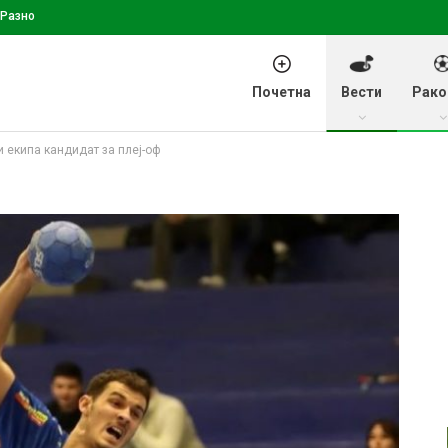
Разно
Почетна
Вести
Рако
 екипа кандидат за плеј-оф