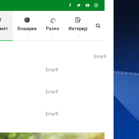
мет
Кошарка
Разно
Интервју
Error9
Error9
Error9
Error9