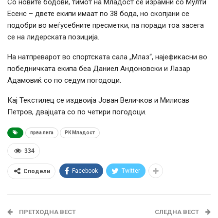
Со новите бодови, тимот на Младост се израмни со Мулти
Есенс – двете екипи имаат по 38 бода, но скопјани се
подобри во меѓусебните пресметки, па поради тоа засега
се на лидерската позиција.
На натпреварот во спортската сала „Млаз“, најефикасни во
победничката екипа беа Даниел Андоновски и Лазар
Адамовиќ со по седум погодоци.
Кај Текстилец се издвоија Јован Величков и Милисав
Петров, двајцата со по четири погодоци.
прва лига
РК Младост
334
Facebook
Twitter
Сподели
ПРЕТХОДНА ВЕСТ
СЛЕДНА ВЕСТ