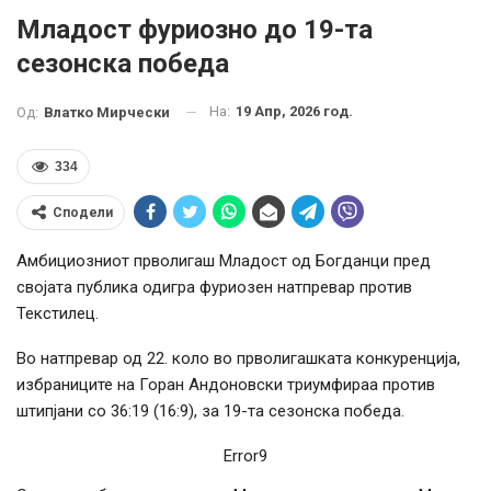
Младост фуриозно до 19-та
сезонска победа
На:
19 Апр, 2026 год.
Од:
Влатко Мирчески
334
Сподели
Амбициозниот прволигаш Младост од Богданци пред
својата публика одигра фуриозен натпревар против
Текстилец.
Во натпревар од 22. коло во прволигашката конкуренција,
избраниците на Горан Андоновски триумфираа против
штипјани со 36:19 (16:9), за 19-та сезонска победа.
Error9