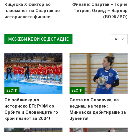
Кицеска Х фактор во
Финале: Спартак – Ѓорче
пласманот на Спартак во
Петров, Охрид – Вардар
историското финале
(ВО ЖИВО)
МОЖЕБИ ЌЕ ВИ СЕ ДОПАДНЕ
All
ВЕСТИ
ВЕСТИ
Сè поблиску до
Слетa во Словачка, па
историско ЕП: РФМ со
веднаш на терен:
Србите и Словенците го
Миновска дебитираше за
крои планот за 2034!
Јувента!