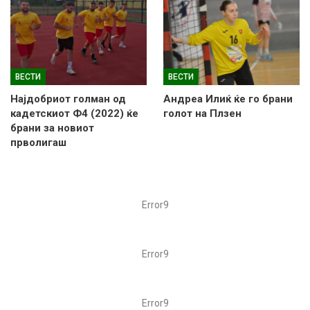
ВЕСТИ
ВЕСТИ
Најдобриот голман од
Андреа Илиќ ќе го брани
кадетскиот Ф4 (2022) ќе
голот на Плзен
брани за новиот
прволигаш
Error9
Error9
Error9