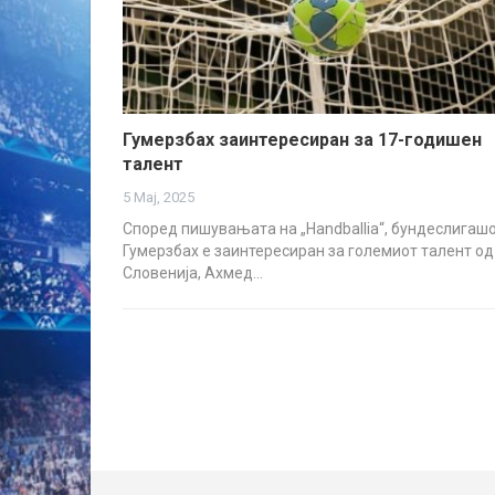
Гумерзбах заинтересиран за 17-годишен
талент
5 Мај, 2025
Според пишувањата на „Handballia“, бундеслигаш
Гумерзбах е заинтересиран за големиот талент од
Словенија, Ахмед…