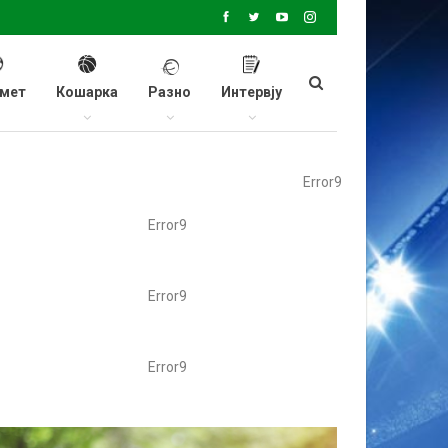
мет
Кошарка
Разно
Интервју
Error9
Error9
Error9
Error9