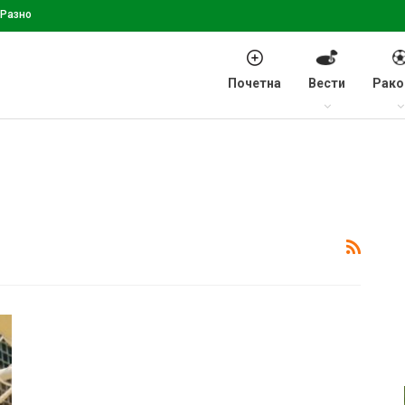
Разно
Почетна
Вести
Рако