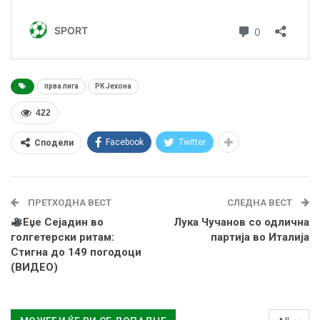
прва лига
РК Јехона
422
Facebook
Twitter
Сподели
ПРЕТХОДНА ВЕСТ
СЛЕДНА ВЕСТ
Еџе Сејадин во
Лука Чучанов со одлична
голгетерски ритам:
партија во Италија
Стигна до 149 погодоци
(ВИДЕО)