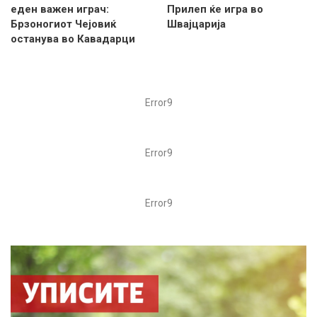
еден важен играч:
Прилеп ќе игра во
Брзоногиот Чејовиќ
Швајцарија
останува во Кавадарци
Error9
Error9
Error9