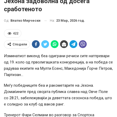
Јехона задоволна од досега
сработеното
На:
23 Мар, 2026 год.
Од:
Влатко Мирчески
422
Сподели
Изминатиот викенд беа одиграни речиси сите натпревари
од 19. коло од прволигашката конкуренција, а на победа се
радуваа екипите на Мулти Есенс, Македонија Ѓорче Петров,
Партизан…
Меѓу победниците беа и ракометарите на Јехона.
Домаќините пред својата публика славеа над Овче Поле
со 28:21, забележувајќи ја деветтата сезонска победа, што
е солидно за клуб од ваков ранг.
Тренерот Фари Селмани во разговор за Спортска