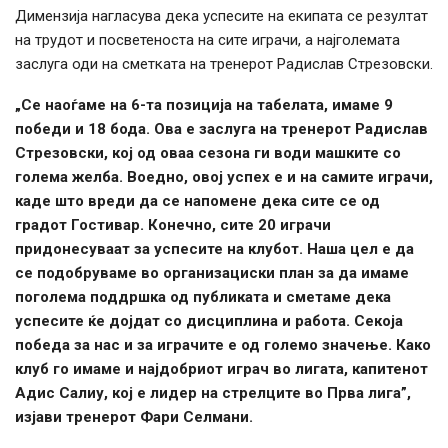
Димензија нагласува дека успесите на екипата се резултат
на трудот и посветеноста на сите играчи, а најголемата
заслуга оди на сметката на тренерот Радислав Стрезовски.
„Се наоѓаме на 6-та позиција на табелата, имаме 9
победи и 18 бода. Ова е заслуга на тренерот Радислав
Стрезовски, кој од оваа сезона ги води машките со
голема желба. Воедно, овој успех е и на самите играчи,
каде што вреди да се напомене дека сите се од
градот Гостивар. Конечно, сите 20 играчи
придонесуваат за успесите на клубот. Наша цел е да
се подобруваме во организациски план за да имаме
поголема поддршка од публиката и сметаме дека
успесите ќе дојдат со дисциплина и работа. Секоја
победа за нас и за играчите е од големо значење. Како
клуб го имаме и најдобриот играч во лигата, капитенот
Адис Салиу, кој е лидер на стрелците во Прва лига”,
изјави тренерот Фари Селмани.