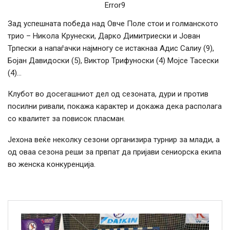
Error9
Зад успешната победа над Овче Поле стои и голманското
трио – Никола Крунески, Дарко Димитриески и Јован
Трпески а напаѓачки најмногу се истакнаа Адис Салиу (9),
Бојан Давидоски (5), Виктор Трифуноски (4) Мојсе Тасески
(4)…
Клубот во досегашниот дел од сезоната, дури и против
посилни ривали, покажа карактер и докажа дека располага
со квалитет за повисок пласман.
Јехона веќе неколку сезони организира турнир за млади, а
од оваа сезона реши за првпат да пријави сениорска екипа
во женска конкуренција.