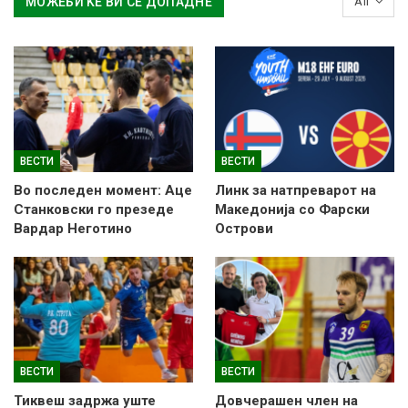
МОЖЕБИ ЌЕ ВИ СЕ ДОПАДНЕ
All
ВЕСТИ
ВЕСТИ
Во последен момент: Аце
Линк за натпреварот на
Станковски го презеде
Македонија со Фарски
Вардар Неготино
Острови
ВЕСТИ
ВЕСТИ
Тиквеш задржа уште
Довчерашен член на