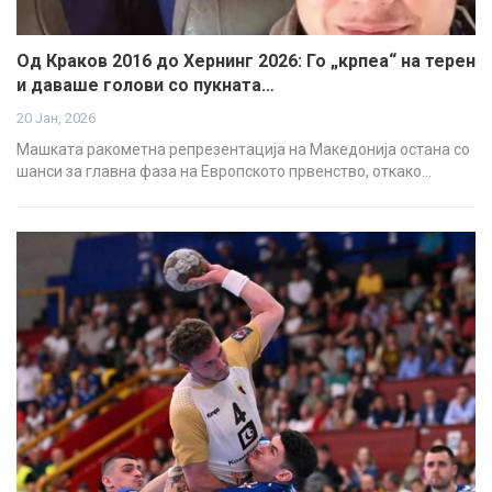
Од Краков 2016 до Хернинг 2026: Го „крпеа“ на терен
и даваше голови со пукната…
20 Јан, 2026
Машката ракометна репрезентација на Македонија остана со
шанси за главна фаза на Европското првенство, откако…