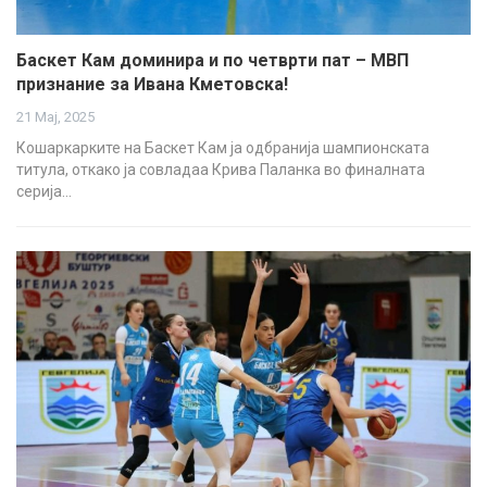
Баскет Кам доминира и по четврти пат – МВП
признание за Ивана Кметовска!
21 Мај, 2025
Кошаркарките на Баскет Кам ја одбранија шампионската
титула, откако ја совладаа Крива Паланка во финалната
серија…