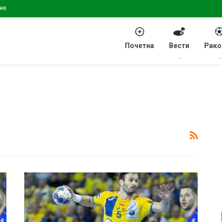
но
Почетна
Вести
Рако