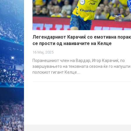
Легендарниот Карачиќ со емотивна пора
се прости од навивачите на Келце
16 Мај, 2025
Поранешниот член на Вардар, Игор Карачиќ, по
завршувањето на тековната сезона ќе го напушти
полскиот гигант Келце.…