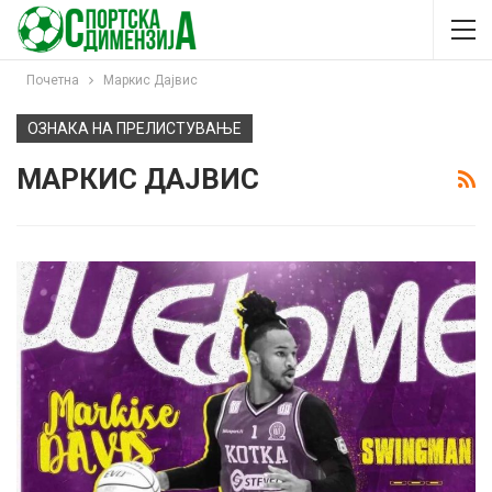
Почетна
Маркис Дајвис
ОЗНАКА НА ПРЕЛИСТУВАЊЕ
МАРКИС ДАЈВИС