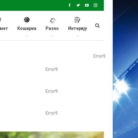
мет
Кошарка
Разно
Интервју
Error9
Error9
Error9
Error9