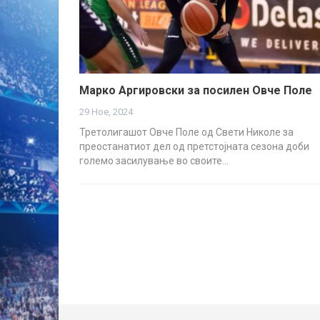
Марко Аргировски за посилен Овче Поле
29 Ное, 2024
Третолигашот Овче Поле од Свети Николе за
преостанатиот дел од претстојната сезона доби
големо засилување во своите…