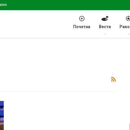
азно
Почетна
Вести
Рако