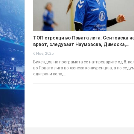
ТОП стрелци во Првата лига: Сентовска н
врвот, следуваат Наумовска, Димоска,…
6 Ное, 2025
Викендов на програмата се натпреварите од 8. ко
во Првата лига во женска конкуренција, а по седу
одиграни кола,…