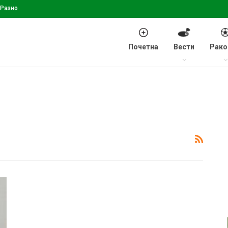
Разно
Почетна
Вести
Рако