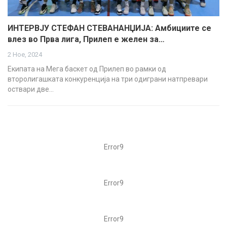
ИНТЕРВЈУ СТЕФАН СТЕВАНАНЏИЈА: Амбициите се
влез во Прва лига, Прилеп е желен за…
2 Ное, 2024
Екипата на Мега баскет од Прилеп во рамки од
второлигашката конкуренција на три одиграни натпревари
оствари две…
Error9
Error9
Error9