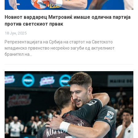
Новиот вардарец Митровиќ имаше одлична партија
против светскиот првак
18 Јун, 2025
Репрезентацијата на Србија на стартот на Светското
младинско првенство несреќно загуби од актуелниот
бранител на…