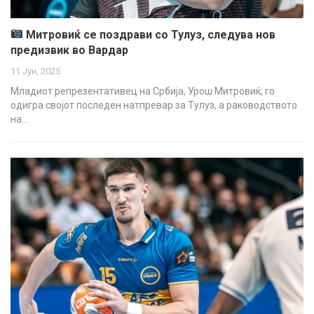
Митровиќ се поздрави со Тулуз, следува нов
предизвик во Вардар
11 Јун, 2025
Младиот репрезентативец на Србија, Урош Митровиќ, го
одигра својот последен натпревар за Тулуз, а раководството
на…