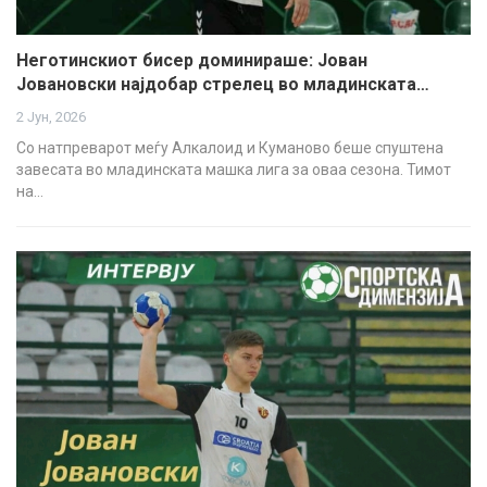
Неготинскиот бисер доминираше: Јован
Јовановски најдобар стрелец во младинската…
2 Јун, 2026
Со натпреварот меѓу Алкалоид и Куманово беше спуштена
завесата во младинската машка лига за оваа сезона. Тимот
на…