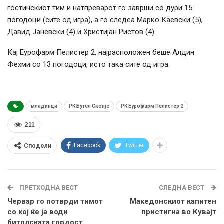
гостинскиот тим и натпреварот го заврши со дури 15
погодоци (сите од игра), а го следеа Марко Каевски (5),
Давид Јаневски (4) и Христијан Ристов (4).
Кај Еурофарм Пелистер 2, најрасположен беше Алдин
Фехми со 13 погодоци, исто така сите од игра.
младинци
РК Бутел Скопје
РК Еурофарм Пелистер 2
211
Facebook
Twitter
Сподели
ПРЕТХОДНА ВЕСТ
СЛЕДНА ВЕСТ
Червар го потврди тимот
Македонскиот капитен
со кој ќе ја води
пристигна во Кувајт
битолската гордост