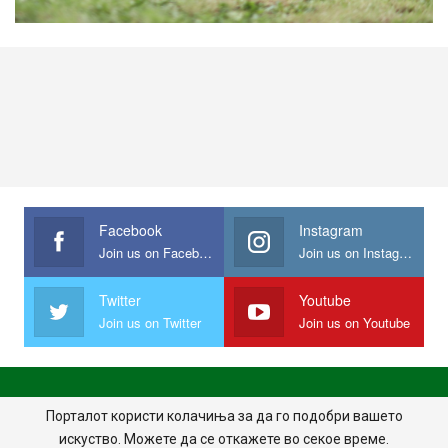
Facebook
Instagram
Join us on Facebook
Join us on Instagram
Twitter
Youtube
Join us on Twitter
Join us on Youtube
ПОЧЕТНА
ПОЛИТИКА НА ПРИВАТНОСТ
ИМПРЕСУМ
Порталот користи колачиња за да го подобри вашето
искуство. Можете да се откажете во секое време.
ПРАВИЛА НА КОРИСТЕЊЕ