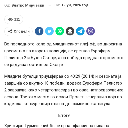
На:
1 Јун, 2026 год.
Од:
Влатко Мирчески
211
Сподели
Во последното коло од младинскиот плеј-оф, во директна
пресметка за втората позиција, се сретнаа Еурофарм
Пелистер 2 и Бутел Скопје, а на победа вредна второ место
се радуваа гостите од Скопје.
Младите бутелци триумфираа со 40:29 (20:14) и сезоната ја
завршија со вкупно 18 победи, додека Еурофарм Пелистер
2 завршува како четвртопласиран во оваа натпреварувачка
сезона. Третото место го освои Пролет, генерација која во
кадетска конкуренција стигна до шампионска титула.
Error9
Христијан Гурмешевиќ беше прва офанзивна сила на