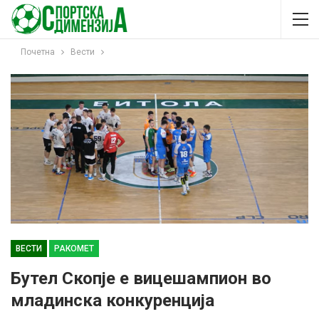
Почетна
Вести
ВЕСТИ
РАКОМЕТ
Бутел Скопје е вицешампион во
младинска конкуренција