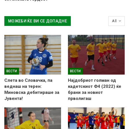
МОЖЕБИ ЌЕ ВИ СЕ ДОПАДНЕ
All
ВЕСТИ
ВЕСТИ
Слетa во Словачка, па
Најдобриот голман од
веднаш на терен:
кадетскиот Ф4 (2022) ќе
Миновска дебитираше за
брани за новиот
Јувента!
прволигаш